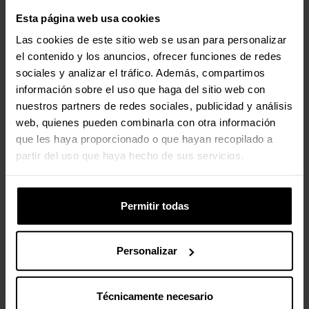
Control de energía
Esta página web usa cookies
Clase de eficiencia de energía
E
Las cookies de este sitio web se usan para personalizar
el contenido y los anuncios, ofrecer funciones de redes
Potencia total
3,7 W
sociales y analizar el tráfico. Además, compartimos
información sobre el uso que haga del sitio web con
Consumo de energía por 1000
4 kWh
nuestros partners de redes sociales, publicidad y análisis
horas
web, quienes pueden combinarla con otra información
que les haya proporcionado o que hayan recopilado a
Consumo de energía (inactivo)
0,2 W
partir del uso que haya hecho de sus servicios.
Voltaje de entrada
220-240 V
Permitir todas
Frecuencia de entrada AC
50 - 60 Hz
Voltaje de entrada AC
220-240 V
Personalizar
Peso y dimensiones
Técnicamente necesario