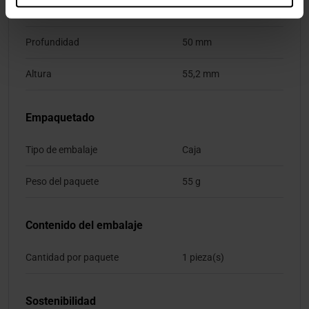
Ancho
50 mm
Profundidad
50 mm
Altura
55,2 mm
Empaquetado
Tipo de embalaje
Caja
Peso del paquete
55 g
Contenido del embalaje
Cantidad por paquete
1 pieza(s)
Sostenibilidad