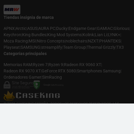
Tiendas insignia de marca
APNX
|
Arctic
|
ASUS
|
AURA PC
|
Ducky
|
Endgame Gear
|
GAMIAC
|
Glorious
|
Keychron
|
King Bundles
|
King Mod Systems
|
Kolink
|
Lian Li
|
LYNK+
|
Moza Racing
|
MSI
|
Nitro Concepts
|
noblechairs
|
NZXT
|
PHANTEKS
|
Playseat
|
SAMSUNG
|
streamplify
|
Team Group
|
Thermal Grizzly
|
TX3
Categorías principales
Memorias RAM
|
Ryzen 7
|
Ryzen 9
|
Radeon RX 9060 XT
|
Radeon RX 9070 XT
|
GeForce RTX 5080
|
Smartphones Samsung
|
Ordenadores Gamer
|
SimRacing
© 2026 CASEKING ESPAÑA. TODOS LOS DERECHOS RESERVADOS. LAS
FOTOS PUEDEN NO COINCIDIR CON LA DESCRIPCIÓN. PRECIOS Y
ESPECIFICACIONES SUJETOS A CAMBIOS SIN AVISO PREVIO. CASEKING
ESPAÑA RENUNCIA A CUALQUIER RESPONSABILIDAD POR CUALQUIER ERROR
PUBLICADO EN EL SITIO.