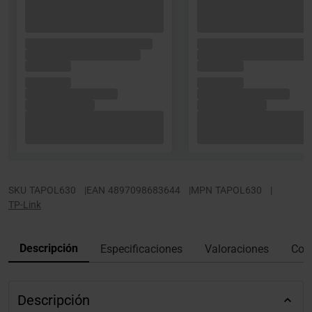
SKU
TAPOL630
|
EAN
4897098683644
|
MPN
TAPOL630
|
TP-Link
Descripción
Especificaciones
Valoraciones
Con
Descripción