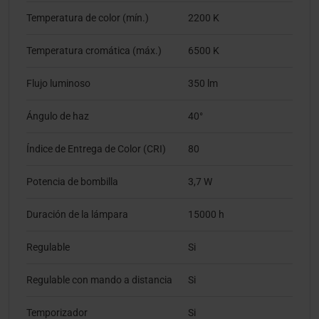
Temperatura de color (mín.)
2200 K
Temperatura cromática (máx.)
6500 K
Flujo luminoso
350 lm
Ángulo de haz
40°
Índice de Entrega de Color (CRI)
80
Potencia de bombilla
3,7 W
Duración de la lámpara
15000 h
Regulable
Si
Regulable con mando a distancia
Si
Temporizador
Si