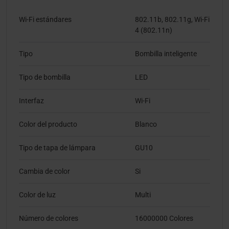
Wi-Fi estándares
802.11b, 802.11g, Wi-Fi
4 (802.11n)
Tipo
Bombilla inteligente
Tipo de bombilla
LED
Interfaz
Wi-Fi
Color del producto
Blanco
Tipo de tapa de lámpara
GU10
Cambia de color
Si
Color de luz
Multi
Número de colores
16000000 Colores