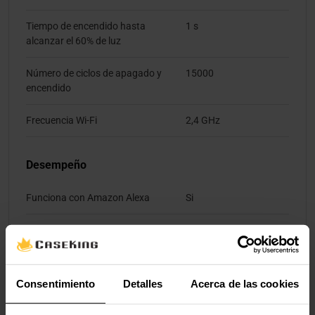
Tiempo de encendido hasta
1 s
alcanzar el 60% de luz
Número de ciclos de apagado y
15000
encendido
Frecuencia Wi-Fi
2,4 GHz
Desempeño
Funciona con Amazon Alexa
Si
Funciona con el Asistente de
Si
Google
Control por voz
Si
Consentimiento
Detalles
Acerca de las cookies