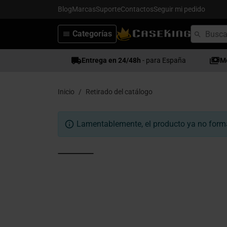
Blog
Marcas
Suporte
Contactos
Seguir mi pedido
Categorías
Entrega en 24/48h
- para España
M
Inicio
Retirado del catálogo
Lamentablemente, el producto ya no forma 