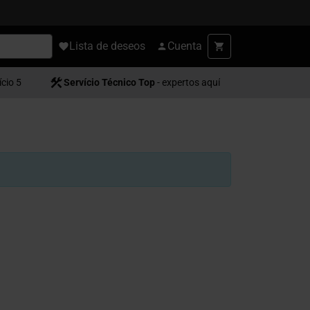
Lista de deseos
Cuenta
ício 5
Servício Técnico Top
- expertos aquí