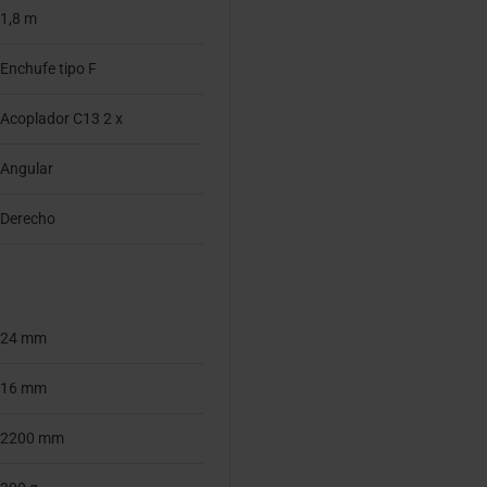
1,8 m
Enchufe tipo F
Acoplador C13 2 x
Angular
Derecho
24 mm
16 mm
2200 mm