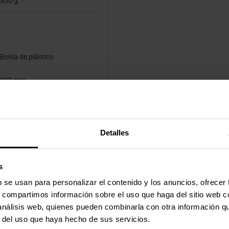
300 g
Bolsa de plástico
320 mm
55 mm
150 mm
Detalles
303 g
s
b se usan para personalizar el contenido y los anuncios, ofrecer
s, compartimos información sobre el uso que haga del sitio web 
 análisis web, quienes pueden combinarla con otra información q
r del uso que haya hecho de sus servicios.