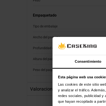
Peso
Empaquetado
Tipo de embalaje
Ancho del paquete
Profundidad del paquete
Altura del paquete
Consentimiento
Peso del paquete
Esta página web usa cookie
Las cookies de este sitio we
Valoraciones
y analizar el tráfico. Ademá
redes sociales, publicidad y
que hayan recopilado a parti