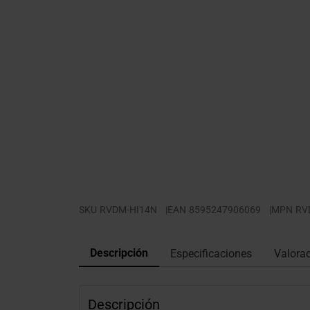
SKU
RVDM-HI14N
|
EAN
8595247906069
|
MPN
RV
Descripción
Especificaciones
Valora
Descripción