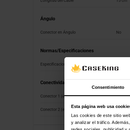
Longitud del Cable
15 cm
Ángulo
Conector en Ángulo
No
Normas/Especificaciones
Especificaciones Estándar
Display
Conectividad
Consentimiento
Conector 1 (externo)
Conecto
Esta página web usa cookie
Conector 2 (externo)
Enchufe
Las cookies de este sitio we
y analizar el tráfico. Ademá
redes sociales, publicidad y