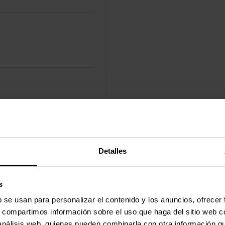
Port 1.2, HDMI 1.4
Detalles
r Mini DisplayPort
s
 HDMI Tipo-A (Estándar)
b se usan para personalizar el contenido y los anuncios, ofrecer
s, compartimos información sobre el uso que haga del sitio web 
 análisis web, quienes pueden combinarla con otra información q