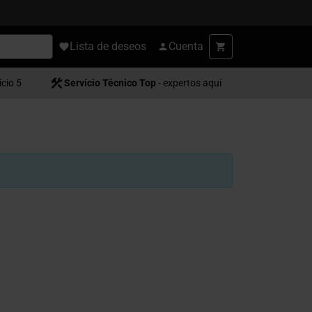
Lista de deseos
Cuenta
ício 5
Servício Técnico Top
- expertos aquí