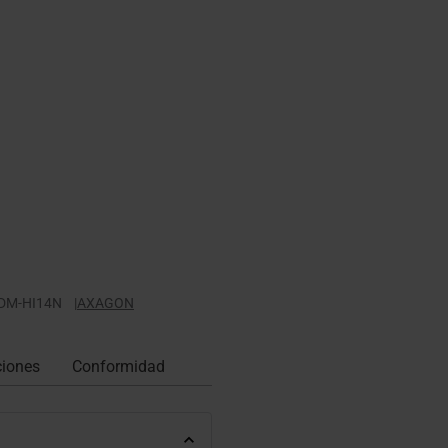
DM-HI14N
|
AXAGON
ciones
Conformidad