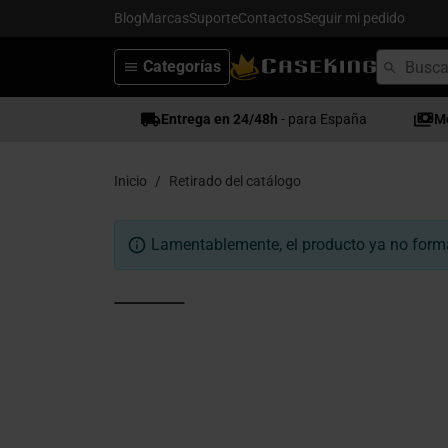
Blog
Marcas
Suporte
Contactos
Seguir mi pedido
Categorías
Entrega en 24/48h
- para España
M
Inicio
Retirado del catálogo
Lamentablemente, el producto ya no forma 