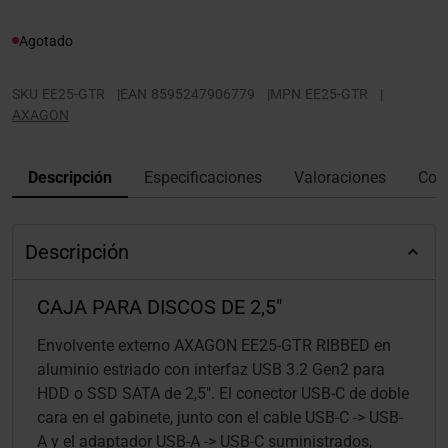
Agotado
SKU
EE25-GTR
|
EAN
8595247906779
|
MPN
EE25-GTR
|
AXAGON
Descripción
Especificaciones
Valoraciones
Con
Descripción
CAJA PARA DISCOS DE 2,5"
Envolvente externo AXAGON EE25-GTR RIBBED en
aluminio estriado con interfaz USB 3.2 Gen2 para
HDD o SSD SATA de 2,5". El conector USB-C de doble
cara en el gabinete, junto con el cable USB-C -> USB-
A y el adaptador USB-A -> USB-C suministrados,