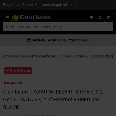
Blog
Marcas
Suporte
Contactos
Seguir mi pedido
Servício Técnico Top
- expertos aquí
Accesorios para Almacenamiento
Cajas Externas y Bases Docking
🕶️ Oferta Gafas
Caja Externo AXAGON EE25-GTR USB-C 3.2
Gen 2 - SATA 6G, 2.5" Externol RIBBED box
BLACK