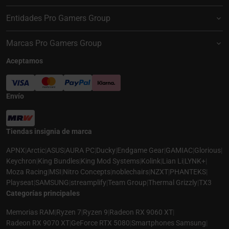
Entidades Pro Gamers Group
Marcas Pro Gamers Group
Aceptamos
Envío
Tiendas insignia de marca
APNX
|
Arctic
|
ASUS
|
AURA PC
|
Ducky
|
Endgame Gear
|
GAMIAC
|
Glorious
|
Keychron
|
King Bundles
|
King Mod Systems
|
Kolink
|
Lian Li
|
LYNK+
|
Moza Racing
|
MSI
|
Nitro Concepts
|
noblechairs
|
NZXT
|
PHANTEKS
|
Playseat
|
SAMSUNG
|
streamplify
|
Team Group
|
Thermal Grizzly
|
TX3
Categorías principales
Memorias RAM
|
Ryzen 7
|
Ryzen 9
|
Radeon RX 9060 XT
|
Radeon RX 9070 XT
|
GeForce RTX 5080
|
Smartphones Samsung
|