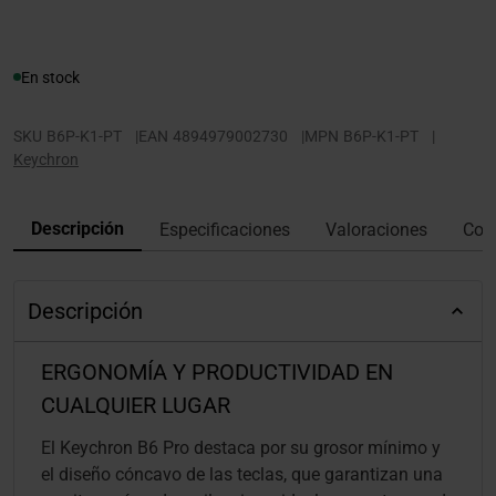
En stock
SKU
B6P-K1-PT
|
EAN
4894979002730
|
MPN
B6P-K1-PT
|
Keychron
Descripción
Especificaciones
Valoraciones
Con
Descripción
ERGONOMÍA Y PRODUCTIVIDAD EN
CUALQUIER LUGAR
El Keychron B6 Pro destaca por su grosor mínimo y
el diseño cóncavo de las teclas, que garantizan una