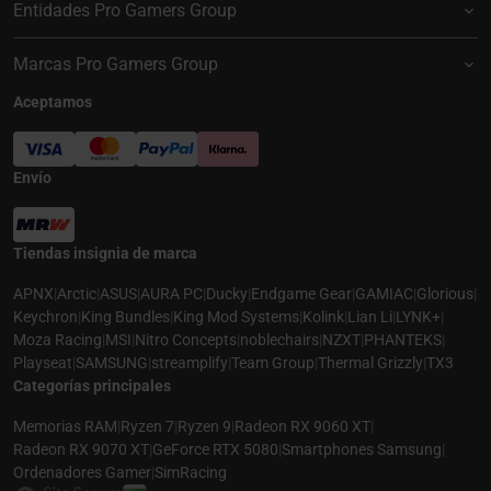
Entidades Pro Gamers Group
Marcas Pro Gamers Group
Aceptamos
Envío
Tiendas insignia de marca
APNX
|
Arctic
|
ASUS
|
AURA PC
|
Ducky
|
Endgame Gear
|
GAMIAC
|
Glorious
|
Keychron
|
King Bundles
|
King Mod Systems
|
Kolink
|
Lian Li
|
LYNK+
|
Moza Racing
|
MSI
|
Nitro Concepts
|
noblechairs
|
NZXT
|
PHANTEKS
|
Playseat
|
SAMSUNG
|
streamplify
|
Team Group
|
Thermal Grizzly
|
TX3
Categorías principales
Memorias RAM
|
Ryzen 7
|
Ryzen 9
|
Radeon RX 9060 XT
|
Radeon RX 9070 XT
|
GeForce RTX 5080
|
Smartphones Samsung
|
Ordenadores Gamer
|
SimRacing