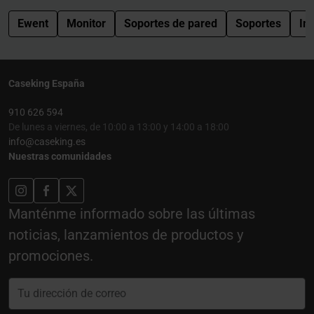
Ewent
Monitor
Soportes de pared
Soportes
Im
Caseking España
910 626 594
De lunes a viernes, de 10:00 a 13:00 y 14:00 a 18:00
info@caseking.es
Nuestras comunidades
Manténme informado sobre las últimas
noticias, lanzamientos de productos y
promociones.