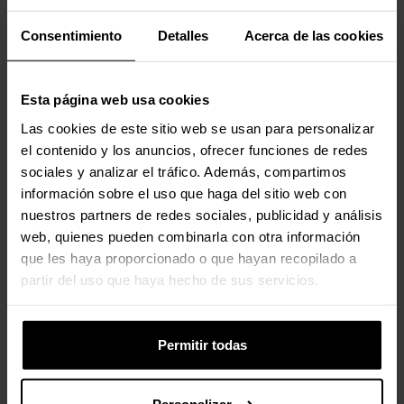
Material de la carcasa
Aluminio, Plástico,
Consentimiento
Detalles
Acerca de las cookies
Acero
Color del producto
Negro
Esta página web usa cookies
Las cookies de este sitio web se usan para personalizar
Peso y dimensiones
el contenido y los anuncios, ofrecer funciones de redes
sociales y analizar el tráfico. Además, compartimos
Peso
2,37 kg
información sobre el uso que haga del sitio web con
nuestros partners de redes sociales, publicidad y análisis
web, quienes pueden combinarla con otra información
Empaquetado
que les haya proporcionado o que hayan recopilado a
partir del uso que haya hecho de sus servicios.
Ancho del paquete
405 mm
Profundidad del paquete
292 mm
Permitir todas
Altura del paquete
121 mm
Personalizar