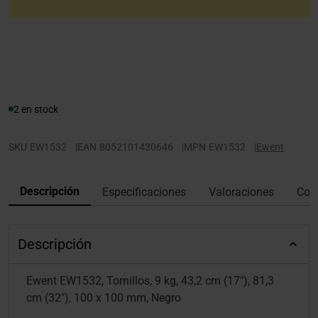
2 en stock
SKU
EW1532
|
EAN
8052101430646
|
MPN
EW1532
|
Ewent
Descripción
Especificaciones
Valoraciones
Con
Descripción
Ewent EW1532, Tornillos, 9 kg, 43,2 cm (17"), 81,3
cm (32"), 100 x 100 mm, Negro