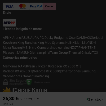
Envío
Tiendas insignia de marca
APNX
|
Arctic
|
ASUS
|
AURA PC
|
Ducky
|
Endgame Gear
|
GAMIAC
|
Glorious
|
Keychron
|
King Bundles
|
King Mod Systems
|
Kolink
|
Lian Li
|
LYNK+
|
Moza Racing
|
MSI
|
Nitro Concepts
|
noblechairs
|
NZXT
|
PHANTEKS
|
Playseat
|
SAMSUNG
|
streamplify
|
Team Group
|
Thermal Grizzly
|
TX3
Categorías principales
Memorias RAM
|
Ryzen 7
|
Ryzen 9
|
Radeon RX 9060 XT
|
Radeon RX 9070 XT
|
GeForce RTX 5080
|
Smartphones Samsung
|
Ordenadores Gamer
|
SimRacing
© 2026 CASEKING ESPAÑA. TODOS LOS DERECHOS RESERVADOS. LAS
26,30 €
Precio rebajado desde
hasta
PVPR:
29,90 €
2 en stock
FOTOS PUEDEN NO COINCIDIR CON LA DESCRIPCIÓN. PRECIOS Y
Con IVA
ESPECIFICACIONES SUJETOS A CAMBIOS SIN AVISO PREVIO. CASEKING