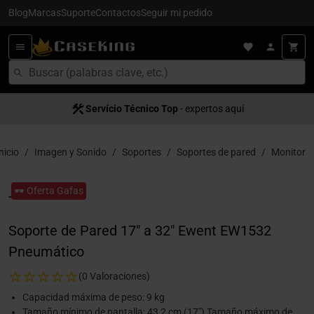
Blog
Marcas
Suporte
Contactos
Seguir mi pedido
Servício Técnico Top
- expertos aquí
nicio
Imagen y Sonido
Soportes
Soportes de pared
Monitor
🕶️ Oferta Gafas
Soporte de Pared 17" a 32" Ewent EW1532
Pneumático
(0 Valoraciones)
Capacidad máxima de peso: 9 kg
Tamaño mínimo de pantalla: 43,2 cm (17") Tamaño máximo de