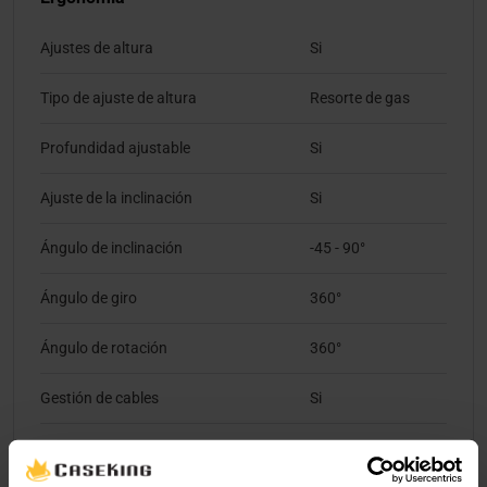
Ajustes de altura
Si
Tipo de ajuste de altura
Resorte de gas
Profundidad ajustable
Si
Ajuste de la inclinación
Si
Ángulo de inclinación
-45 - 90°
Ángulo de giro
360°
Ángulo de rotación
360°
Gestión de cables
Si
Diseño