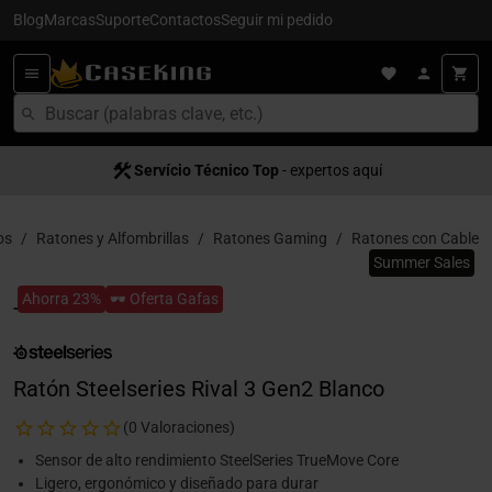
Blog
Marcas
Suporte
Contactos
Seguir mi pedido
Servício Técnico Top
- expertos aquí
os
Ratones y Alfombrillas
Ratones Gaming
Ratones con Cable
Summer Sales
Ahorra 23%
🕶️ Oferta Gafas
Ratón Steelseries Rival 3 Gen2 Blanco
(0 Valoraciones)
Sensor de alto rendimiento SteelSeries TrueMove Core
Ligero, ergonómico y diseñado para durar