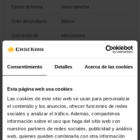
Factor de forma
mano derecha
Color del producto
Blanco
Coloración de
Monocromo
superficie
Material
Acrilonitrilo butadieno estireno
(ABS), Politetrafluoroetileno
Consentimiento
Detalles
Acerca de las cookies
(PTFE)
Iluminación
Si
Esta página web usa cookies
Las cookies de este sitio web se usan para personalizar
Iluminación de color
Multi
el contenido y los anuncios, ofrecer funciones de redes
sociales y analizar el tráfico. Además, compartimos
Ergonomía
información sobre el uso que haga del sitio web con
nuestros partners de redes sociales, publicidad y análisis
Longitud de cable
1,8 m
web, quienes pueden combinarla con otra información