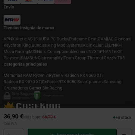
Envío
Tiendas insignia de marca
APNX
|
Arctic
|
ASUS
|
AURA PC
|
Ducky
|
Endgame Gear
|
GAMIAC
|
Glorious
|
Keychron
|
King Bundles
|
King Mod Systems
|
Kolink
|
Lian Li
|
LYNK+
|
Moza Racing
|
MSI
|
Nitro Concepts
|
noblechairs
|
NZXT
|
PHANTEKS
|
Playseat
|
SAMSUNG
|
streamplify
|
Team Group
|
Thermal Grizzly
|
TX3
Categorías principales
Memorias RAM
|
Ryzen 7
|
Ryzen 9
|
Radeon RX 9060 XT
|
Radeon RX 9070 XT
|
GeForce RTX 5080
|
Smartphones Samsung
|
Ordenadores Gamer
|
SimRacing
© 2026 CASEKING ESPAÑA. TODOS LOS DERECHOS RESERVADOS. LAS
36,90 €
Precio rebajado desde
hasta
Más bajo:
68,70 €
En stock
FOTOS PUEDEN NO COINCIDIR CON LA DESCRIPCIÓN. PRECIOS Y
Con IVA
ESPECIFICACIONES SUJETOS A CAMBIOS SIN AVISO PREVIO. CASEKING
ESPAÑA RENUNCIA A CUALQUIER RESPONSABILIDAD POR CUALQUIER ERROR