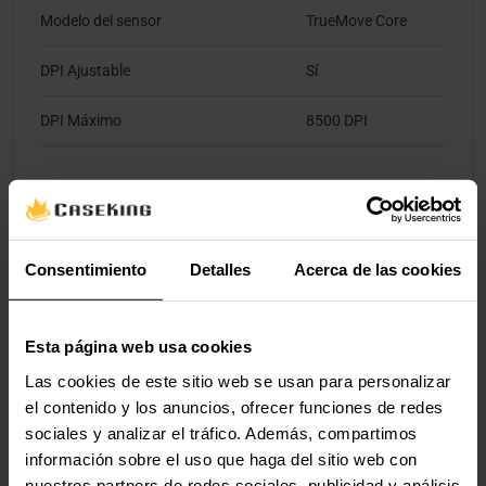
Modelo del sensor
TrueMove Core
DPI Ajustable
Sí
DPI Máximo
8500 DPI
Ergonomía
Layout del Ratón
diestro
Consentimiento
Detalles
Acerca de las cookies
Peso Ajustable
No
Esta página web usa cookies
Iluminación
Las cookies de este sitio web se usan para personalizar
el contenido y los anuncios, ofrecer funciones de redes
Iluminación / RGB
Sí
sociales y analizar el tráfico. Además, compartimos
información sobre el uso que haga del sitio web con
Color de Iluminación
RGB
nuestros partners de redes sociales, publicidad y análisis