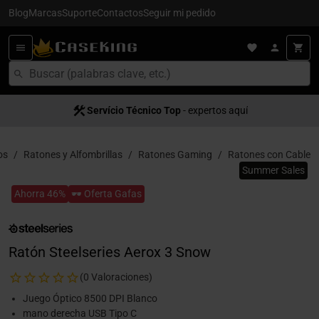
Blog
Marcas
Suporte
Contactos
Seguir mi pedido
Servício Técnico Top
- expertos aquí
os
Ratones y Alfombrillas
Ratones Gaming
Ratones con Cable
Summer Sales
Ahorra 46%
🕶️ Oferta Gafas
Ratón Steelseries Aerox 3 Snow
(0 Valoraciones)
Juego Óptico 8500 DPI Blanco
mano derecha USB Tipo C