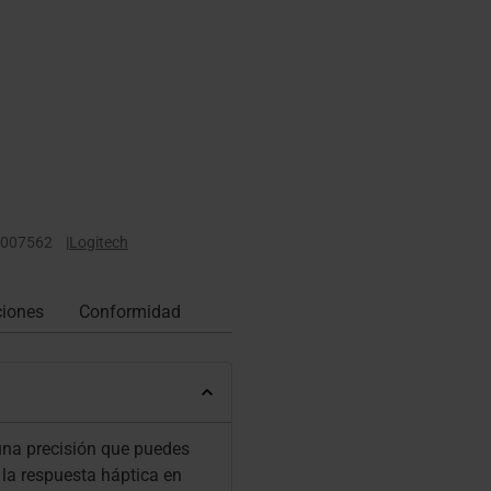
-007562
|
Logitech
ciones
Conformidad
una precisión que puedes
e la respuesta háptica en