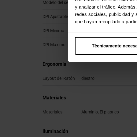
Modelo del sensor
Darkfield 8K
y analizar el tráfico. Ademá
redes sociales, publicidad y
DPI Ajustable
Sí
que hayan recopilado a parti
DPI Mínimo
200 DPI
DPI Máximo
8000 DPI
Técnicamente necesa
Ergonomía
Layout del Ratón
diestro
Materiales
Materiales
Aluminio, El plastico
Iluminación