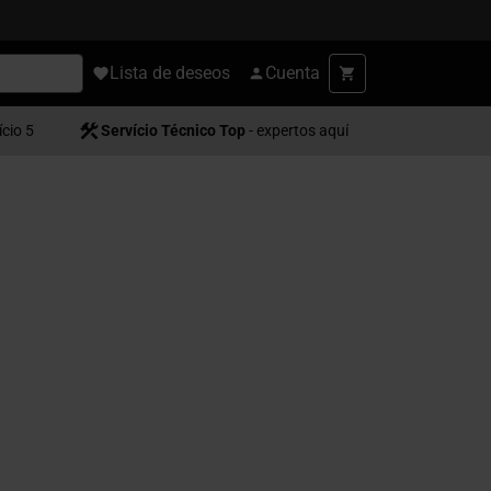
Lista de deseos
Cuenta
ício 5
Servício Técnico Top
- expertos aquí