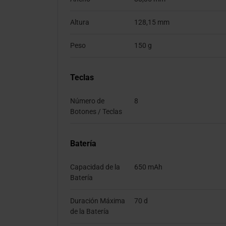
Altura
128,15 mm
Peso
150 g
Teclas
Número de
8
Botones / Teclas
Batería
Capacidad de la
650 mAh
Batería
Duración Máxima
70 d
de la Batería