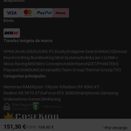
Aceptamos
Envío
Tiendas insignia de marca
APNX
|
Arctic
|
ASUS
|
AURA PC
|
Ducky
|
Endgame Gear
|
GAMIAC
|
Glorious
|
Keychron
|
King Bundles
|
King Mod Systems
|
Kolink
|
Lian Li
|
LYNK+
|
Moza Racing
|
MSI
|
Nitro Concepts
|
noblechairs
|
NZXT
|
PHANTEKS
|
Playseat
|
SAMSUNG
|
streamplify
|
Team Group
|
Thermal Grizzly
|
TX3
Categorías principales
Memorias RAM
|
Ryzen 7
|
Ryzen 9
|
Radeon RX 9060 XT
|
Radeon RX 9070 XT
|
GeForce RTX 5080
|
Smartphones Samsung
|
Ordenadores Gamer
|
SimRacing
© 2026 CASEKING ESPAÑA. TODOS LOS DERECHOS RESERVADOS. LAS
151,30 €
Precio rebajado desde
hasta
PVPR:
169,90 €
Por encargo
FOTOS PUEDEN NO COINCIDIR CON LA DESCRIPCIÓN. PRECIOS Y