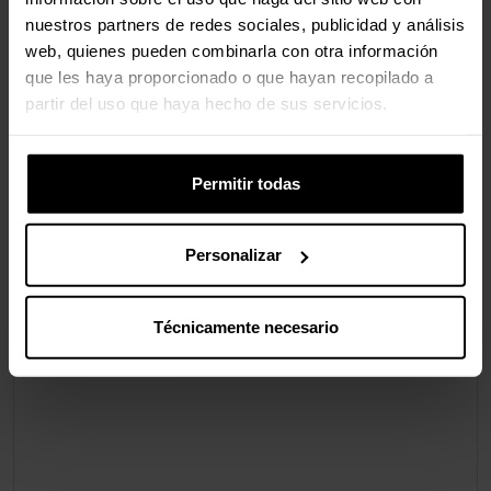
Manual de
Si
nuestros partners de redes sociales, publicidad y análisis
usuario
web, quienes pueden combinarla con otra información
que les haya proporcionado o que hayan recopilado a
partir del uso que haya hecho de sus servicios.
Valoraciones
Permitir todas
Personalizar
Técnicamente necesario