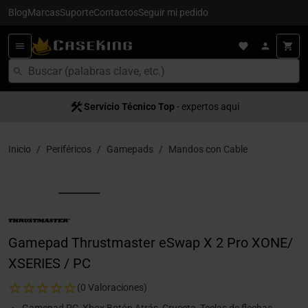
Blog
Marcas
Suporte
Contactos
Seguir mi pedido
Servício Técnico Top
- expertos aquí
Inicio
Periféricos
Gamepads
Mandos con Cable
Gamepad Thrustmaster eSwap X 2 Pro XONE/
XSERIES / PC
(0 Valoraciones)