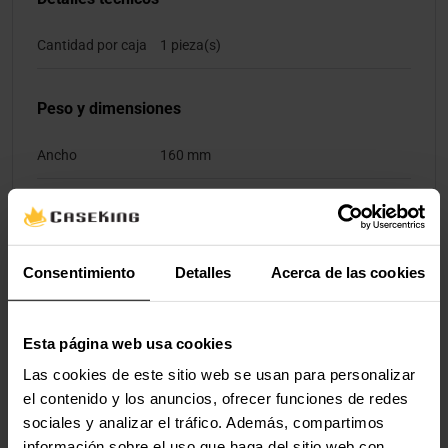
Cantidad por caja
1 pieza(s)
Peso y dimensiones
Ancho
160 mm
Profundidad
120 mm
Altura
60 mm
Consentimiento
Detalles
Acerca de las cookies
Peso
300 g
Esta página web usa cookies
Contenido del embalaje
Las cookies de este sitio web se usan para personalizar
el contenido y los anuncios, ofrecer funciones de redes
Cables incluidos
Poder
sociales y analizar el tráfico. Además, compartimos
información sobre el uso que haga del sitio web con