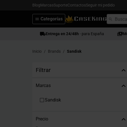
Blog
Marcas
Suporte
Contactos
Seguir mi pedido
Categorías
Entrega en 24/48h
- para España
M
Inicio
Brands
Sandisk
Filtrar
Marcas
Sandisk
Precio