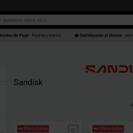
étodos de Pago
- PayPal y Klarna
Satisfacción al cliente
- serv
Sandisk
6
🕶️ Oferta Gafas
🕶️ Oferta Gafas