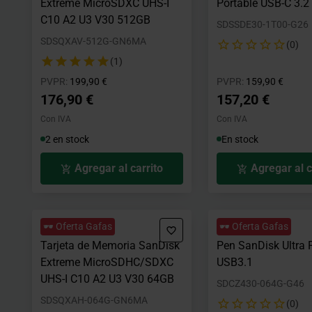
Extreme MicroSDXC UHS-I
Portable USB-C 3.2
C10 A2 U3 V30 512GB
SDSSDE30-1T00-G26
SDSQXAV-512G-GN6MA
(0)
(1)
Precio rebajado desde
hasta
Precio rebajad
hasta
PVPR:
199,90 €
PVPR:
159,90 €
176,90 €
157,20 €
Con IVA
Con IVA
2 en stock
En stock
Agregar al carrito
Agregar al c
🕶️ Oferta Gafas
🕶️ Oferta Gafas
Tarjeta de Memoria SanDisk
Pen SanDisk Ultra 
Extreme MicroSDHC/SDXC
USB3.1
UHS-I C10 A2 U3 V30 64GB
SDCZ430-064G-G46
SDSQXAH-064G-GN6MA
(0)