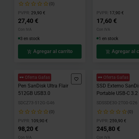
(0)
Precio rebajado desde
hasta
Precio rebajad
hasta
PVPR:
29,90 €
PVPR:
17,90 €
27,40 €
17,60 €
Con IVA
Con IVA
3 en stock
1 en stock
Agregar al carrito
Agregar al c
🕶️ Oferta Gafas
🕶️ Oferta Gafas
Pen SanDisk Ultra Flair
SSD Externo SanDi
512GB USB3.0
Portable USB-C 3.2
SDCZ73-512G-G46
SDSSDE30-2T00-G26
(0)
(0)
Precio rebajado desde
hasta
Precio rebajad
hasta
PVPR:
109,90 €
PVPR:
259,90 €
98,20 €
245,80 €
Con IVA
Con IVA