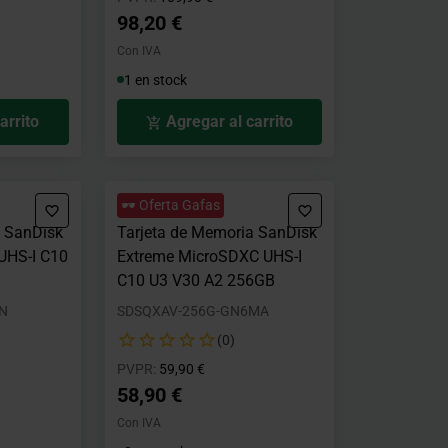
98,20 €
Con IVA
1 en stock
arrito
Agregar al carrito
🕶️ Oferta Gafas
a SanDisk
Tarjeta de Memoria SanDisk
UHS-I C10
Extreme MicroSDXC UHS-I
C10 U3 V30 A2 256GB
IN
SDSQXAV-256G-GN6MA
(0)
o desde
Precio rebajado desde
hasta
PVPR:
59,90 €
58,90 €
Con IVA