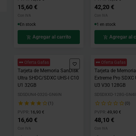
15,60 €
42,20 €
Con IVA
Con IVA
En stock
1 en stock
Agregar al carrito
Agregar al c
🕶️ Oferta Gafas
🕶️ Oferta Gafas
Tarjeta de Memoria SanDisk
Tarjeta de Memori
Ultra SHDC/SDXC UHS-I C10
Extreme Pro SDXC 
U1 32GB
U3 V30 128GB
SDSDUN4-032G-GN6IN
SDSDXXD-128G-GN4
(1)
(0)
Precio rebajado desde
hasta
Precio rebajad
hasta
PVPR:
16,90 €
PVPR:
49,90 €
16,60 €
48,10 €
Con IVA
Con IVA