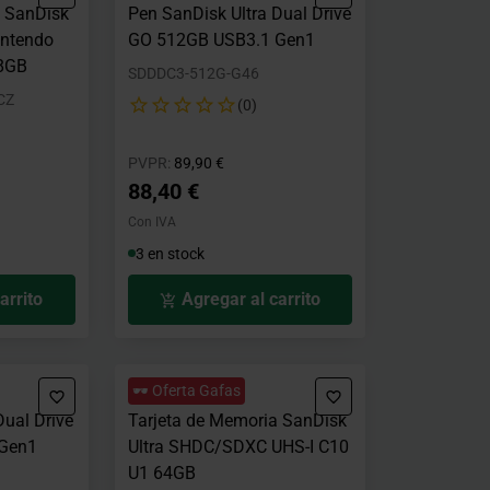
a SanDisk
Pen SanDisk Ultra Dual Drive
intendo
GO 512GB USB3.1 Gen1
28GB
SDDDC3-512G-G46
CZ
(0)
o desde
Precio rebajado desde
hasta
PVPR:
89,90 €
88,40 €
Con IVA
3 en stock
arrito
Agregar al carrito
🕶️ Oferta Gafas
Dual Drive
Tarjeta de Memoria SanDisk
 Gen1
Ultra SHDC/SDXC UHS-I C10
U1 64GB