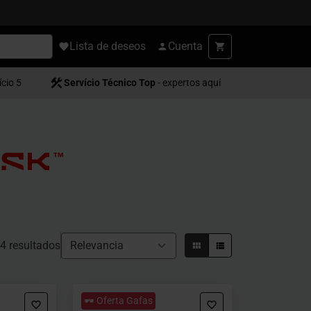
Lista de deseos
Cuenta
ício 5
Servício Técnico Top
- expertos aquí
4 resultados
🕶️ Oferta Gafas