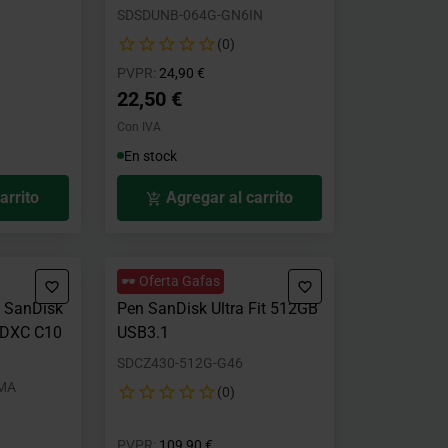
SDSDUNB-064G-GN6IN
(0)
o desde
Precio rebajado desde
hasta
PVPR:
24,90 €
22,50 €
Con IVA
En stock
arrito
Agregar al carrito
🕶️ Oferta Gafas
a SanDisk
Pen SanDisk Ultra Fit 512GB
SDXC C10
USB3.1
SDCZ430-512G-G46
MA
(0)
o desde
Precio rebajado desde
hasta
PVPR:
109,90 €