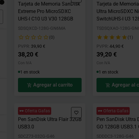
Tarjeta de Memoria SanDisk
Tarjeta de Memori
Extreme Pro MicroSDXC
Ultra MicroSDXC N
UHS-I C10 U3 V30 128GB
SwitchUHS-I U3 1
SDSQXCD-128G-GN6MA
TSDSQXAO-128G-GN
(0)
(1)
Precio rebajado desde
hasta
Precio rebajad
hasta
PVPR:
39,90 €
PVPR:
44,90 €
38,20 €
39,20 €
Con IVA
Con IVA
1 en stock
1 en stock
Agregar al carrito
Agregar al c
🕶️ Oferta Gafas
🕶️ Oferta Gafas
Pen SanDisk Ultra Flair 32GB
Pen SanDisk Ultra 
USB3.0
GO 128GB USB3.1
SDCZ73-032G-G46
SDDDC3-128G-G46