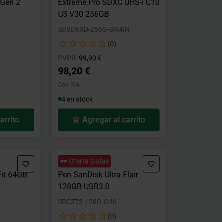
 Gen 2
Extreme Pro SDXC UHS-I C10
U3 V30 256GB
SDSDXXD-256G-GN4IN
(0)
o desde
Precio rebajado desde
hasta
PVPR:
99,90 €
98,20 €
Con IVA
4 en stock
arrito
Agregar al carrito
🕶️ Oferta Gafas
Fit 64GB
Pen SanDisk Ultra Flair
128GB USB3.0
SDCZ73-128G-G46
(0)