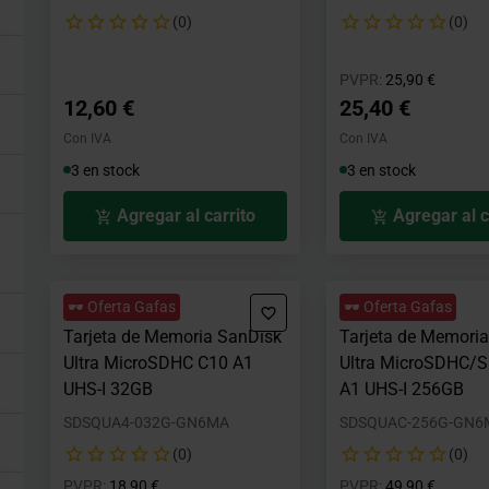
(0)
(0)
Precio rebajad
hasta
PVPR:
25,90 €
12,60 €
25,40 €
Con IVA
Con IVA
3 en stock
3 en stock
Agregar al carrito
Agregar al c
🕶️ Oferta Gafas
🕶️ Oferta Gafas
Tarjeta de Memoria SanDisk
Tarjeta de Memori
Ultra MicroSDHC C10 A1
Ultra MicroSDHC/
UHS-I 32GB
A1 UHS-I 256GB
SDSQUA4-032G-GN6MA
SDSQUAC-256G-GN6
(0)
(0)
Precio rebajado desde
hasta
Precio rebajad
hasta
PVPR:
18,90 €
PVPR:
49,90 €