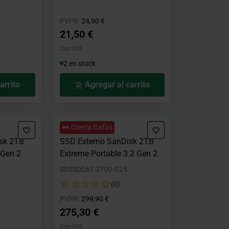
o desde
Precio rebajado desde
hasta
PVPR:
24,90 €
21,50 €
Con IVA
2 en stock
arrito
Agregar al carrito
🕶️ Oferta Gafas
sk 2TB
SSD Externo SanDisk 2TB
 Gen 2
Extreme Portable 3.2 Gen 2
SDSSDE61-2T00-G25
(0)
o desde
Precio rebajado desde
hasta
PVPR:
299,90 €
275,30 €
Con IVA