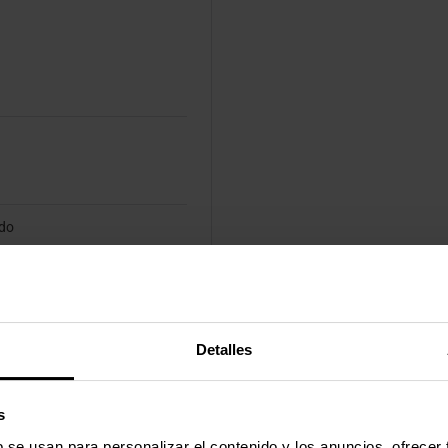
ido
Detalles
s
b se usan para personalizar el contenido y los anuncios, ofrecer