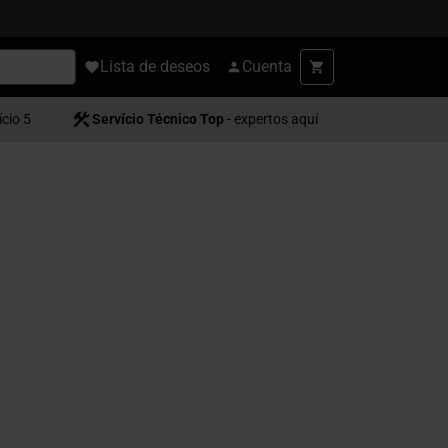
Lista de deseos
Cuenta
ício 5
Servício Técnico Top
- expertos aquí