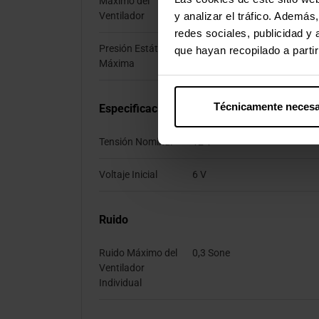
Máximo del
y analizar el tráfico. Ademá
Ventilador
redes sociales, publicidad y
Presión Estática
1 mmH2O
que hayan recopilado a parti
Máxima
Técnicamente necesa
Especificaciones Energéticas
Tensión Nominal
12 V
Voltaje Inicial
6 V
Ruido
Ruido Máximo del
0,3 Sone
Ventilador
Individual