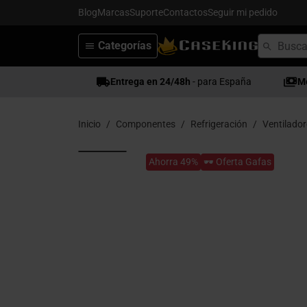
Blog
Marcas
Suporte
Contactos
Seguir mi pedido
Categorías
Entrega en 24/48h
- para España
M
Inicio
Componentes
Refrigeración
Ventilador
Ahorra 49%
🕶️ Oferta Gafas