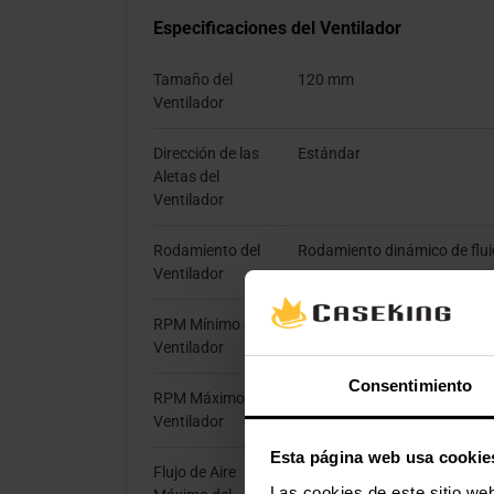
Especificaciones del Ventilador
Tamaño del
120 mm
Ventilador
Dirección de las
Estándar
Aletas del
Ventilador
Rodamiento del
Rodamiento dinámico de flu
Ventilador
RPM Mínimo del
230 rpm
Ventilador
Consentimiento
RPM Máximo del
1350 rpm
Ventilador
Esta página web usa cookie
Flujo de Aire
53 cfm
Las cookies de este sitio we