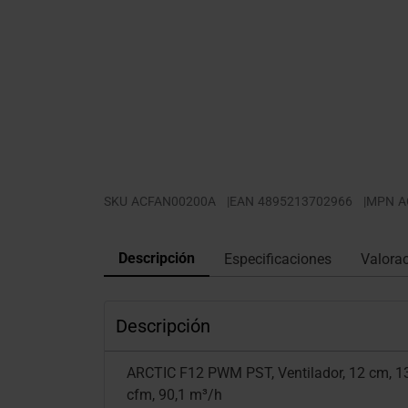
SKU
ACFAN00200A
|
EAN
4895213702966
|
MPN
A
Descripción
Especificaciones
Valora
Descripción
ARCTIC F12 PWM PST, Ventilador, 12 cm, 13
cfm, 90,1 m³/h