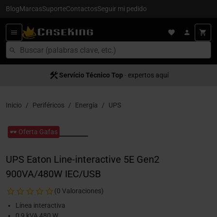
Blog
Marcas
Suporte
Contactos
Seguir mi pedido
Servício Técnico Top
- expertos aquí
Inicio
Periféricos
Energía
UPS
🕶️ Oferta Gafas
UPS Eaton Line-interactive 5E Gen2
900VA/480W IEC/USB
(0 Valoraciones)
Línea interactiva
0,9 kVA 480 W