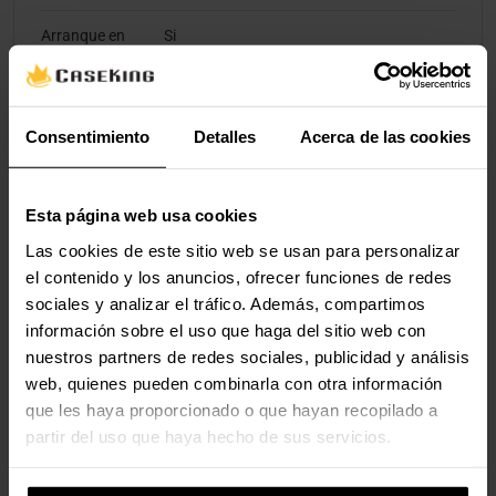
Arranque en
Si
frío
Diseño
Consentimiento
Detalles
Acerca de las cookies
Factor de
Torre
forma
Esta página web usa cookies
Las cookies de este sitio web se usan para personalizar
Color del
Negro
el contenido y los anuncios, ofrecer funciones de redes
producto
sociales y analizar el tráfico. Además, compartimos
Tipo de control
Botones
información sobre el uso que haga del sitio web con
nuestros partners de redes sociales, publicidad y análisis
web, quienes pueden combinarla con otra información
Condiciones ambientales
que les haya proporcionado o que hayan recopilado a
partir del uso que haya hecho de sus servicios.
Intervalo de
0 - 40 °C
temperatura