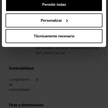
operativa
Permitir todas
Aprobaciones reguladoras
Personalizar
Certificados de
Directiva de bajo voltaje (LVDˌ Low
conformidad
Voltage Directive), RoHS, WEEE
Técnicamente necesario
Certificación
EN IEC 62040-1:2019; EN 62040-2:2006;
IEC 62040-2: 2016, IEC 62040-3: 2021; CE;
EAC; UKCA; Cm; Ukr
Sostenibilidad
Cumplimiento
Si
de
sostenibilidad
Peso y dimensiones