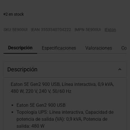
2 en stock
SKU
5E900UI
|
EAN
3553340704222
|
MPN
5E900UI
|
Eaton
Descripción
Especificaciones
Valoraciones
Con
Descripción
Eaton 5E Gen2 900 USB, Línea interactiva, 0,9 kVA,
480 W, 220 V, 240 V, 50/60 Hz
Eaton 5E Gen2 900 USB
Topología UPS: Línea interactiva, Capacidad de
potencia de salida (VA): 0,9 kVA, Potencia de
salida: 480 W