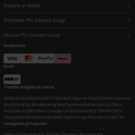
Soporte al cliente
Entidades Pro Gamers Group
Marcas Pro Gamers Group
Aceptamos
Envío
Tiendas insignia de marca
APNX
|
Arctic
|
ASUS
|
AURA PC
|
Ducky
|
Endgame Gear
|
GAMIAC
|
Glorious
|
Keychron
|
King Bundles
|
King Mod Systems
|
Kolink
|
Lian Li
|
LYNK+
|
Moza Racing
|
MSI
|
Nitro Concepts
|
noblechairs
|
NZXT
|
PHANTEKS
|
Playseat
|
SAMSUNG
|
streamplify
|
Team Group
|
Thermal Grizzly
|
TX3
Categorías principales
Memorias RAM
|
Ryzen 7
|
Ryzen 9
|
Radeon RX 9060 XT
|