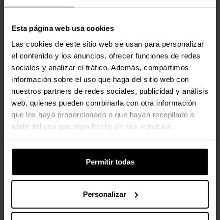
Peso y dimensiones
Esta página web usa cookies
Ancho
95,5 mm
Las cookies de este sitio web se usan para personalizar
el contenido y los anuncios, ofrecer funciones de redes
Profundidad
30 mm
sociales y analizar el tráfico. Además, compartimos
información sobre el uso que haga del sitio web con
Altura
136 mm
nuestros partners de redes sociales, publicidad y análisis
web, quienes pueden combinarla con otra información
Peso
400 g
que les haya proporcionado o que hayan recopilado a
partir del uso que haya hecho de sus servicios.
Otras características
Conexiones de salida
5.5/2.5mm, 5.5/2.1mm,
Permitir todas
4.75/1.7mm, 3.5/1.3mm
Personalizar
Valoraciones