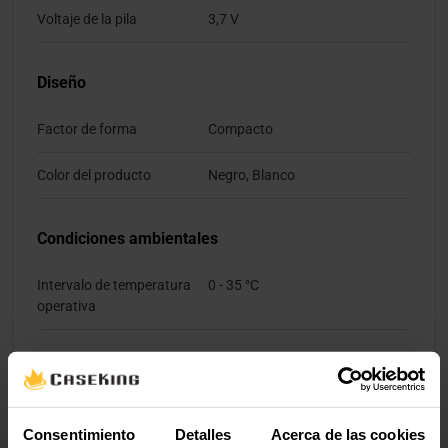
Voltaje de la pila
3,7 V
Diseño
Factor de forma
Compacto
Color del producto
Negro, Blanco
Condiciones ambientales
Intervalo de temperatura
0 - 35 °C
operativa
Aprobaciones reguladoras
Certificación
IEC 62477-1, IEC 62040-2
Consentimiento
Detalles
Acerca de las cookies