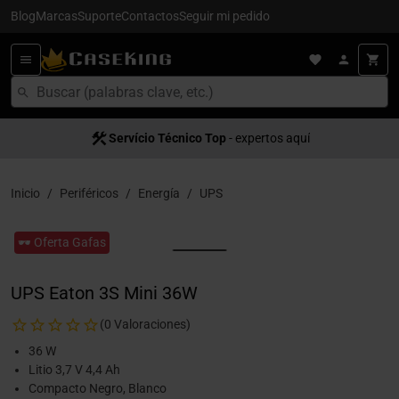
Blog
Marcas
Suporte
Contactos
Seguir mi pedido
Servício Técnico Top
- expertos aquí
Inicio
Periféricos
Energía
UPS
🕶️ Oferta Gafas
UPS Eaton 3S Mini 36W
(0 Valoraciones)
36 W
Litio 3,7 V 4,4 Ah
Compacto Negro, Blanco