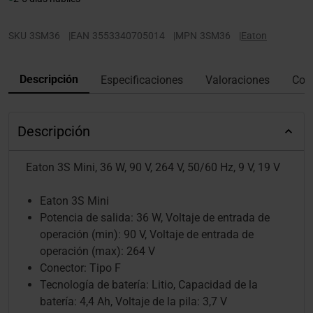
SKU
3SM36
|
EAN
3553340705014
|
MPN
3SM36
|
Eaton
Descripción
Especificaciones
Valoraciones
Con
Descripción
Eaton 3S Mini, 36 W, 90 V, 264 V, 50/60 Hz, 9 V, 19 V
Eaton 3S Mini
Potencia de salida: 36 W, Voltaje de entrada de
operación (min): 90 V, Voltaje de entrada de
operación (max): 264 V
Conector: Tipo F
Tecnología de batería: Litio, Capacidad de la
batería: 4,4 Ah, Voltaje de la pila: 3,7 V