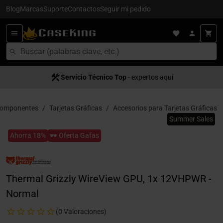
Blog
Marcas
Suporte
Contactos
Seguir mi pedido
Servício Técnico Top
- expertos aquí
omponentes
Tarjetas Gráficas
Accesorios para Tarjetas Gráficas
Summer Sales
Ahorra 18%
🕶️ Oferta Gafas
Thermal Grizzly WireView GPU, 1x 12VHPWR -
Normal
(0 Valoraciones)