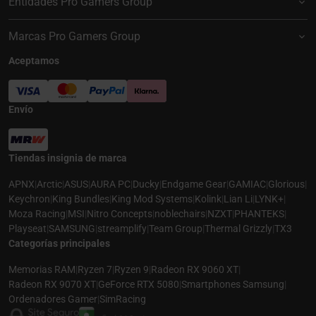
Entidades Pro Gamers Group
Marcas Pro Gamers Group
Aceptamos
Envío
Tiendas insignia de marca
APNX
|
Arctic
|
ASUS
|
AURA PC
|
Ducky
|
Endgame Gear
|
GAMIAC
|
Glorious
|
Keychron
|
King Bundles
|
King Mod Systems
|
Kolink
|
Lian Li
|
LYNK+
|
Moza Racing
|
MSI
|
Nitro Concepts
|
noblechairs
|
NZXT
|
PHANTEKS
|
Playseat
|
SAMSUNG
|
streamplify
|
Team Group
|
Thermal Grizzly
|
TX3
Categorías principales
Memorias RAM
|
Ryzen 7
|
Ryzen 9
|
Radeon RX 9060 XT
|
Radeon RX 9070 XT
|
GeForce RTX 5080
|
Smartphones Samsung
|
Ordenadores Gamer
|
SimRacing