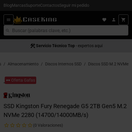
Blog
Marcas
Suporte
Contactos
Seguir mi pedido
Servício Técnico Top
- expertos aquí
s
Almacenamiento
Discos Internos SSD
Discos SSD M.2 NVMe
🕶️ Oferta Gafas
SSD Kingston Fury Renegade G5 2TB Gen5 M.2
NVMe 2280 (14700/14000MB/s)
(0 Valoraciones)