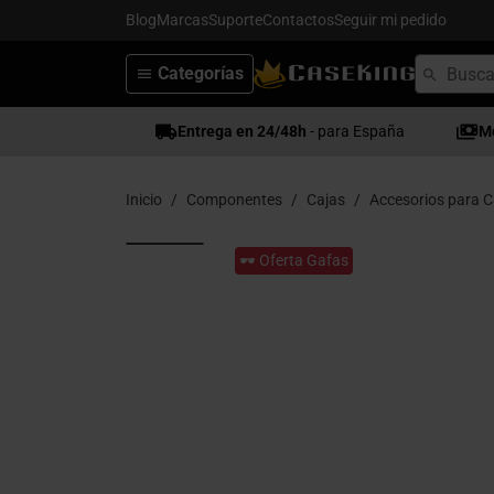
Blog
Marcas
Suporte
Contactos
Seguir mi pedido
Categorías
Entrega en 24/48h
- para España
M
Inicio
Componentes
Cajas
Accesorios para C
🕶️ Oferta Gafas