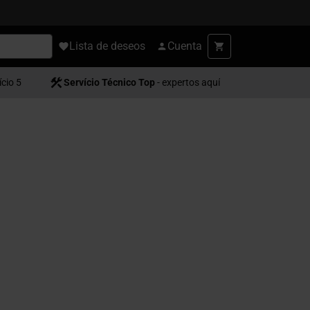
Lista de deseos
Cuenta
ício 5
Servício Técnico Top
- expertos aquí