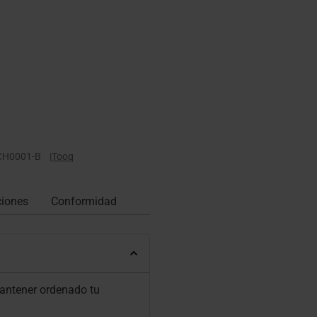
CH0001-B
|
Tooq
ciones
Conformidad
mantener ordenado tu