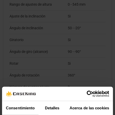
Rango de ajustes de altura
0 - 545 mm
Ajuste de la inclinación
Si
Ángulo de inclinación
50 - -20°
Giratorio
Si
Ángulo de giro (alcance)
90 - -90°
Rotar
Si
Ángulo de rotación
360°
Número de puntos pivote
3
Gestión de cables
Si
Consentimiento
Detalles
Acerca de las cookies