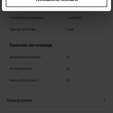
Empaquetado
Cantidad por paquete
1 pieza(s)
Tipo de embalaje
Caja
Contenido del embalaje
Abrazadera incluida
Si
Kit de montaje
Si
Manual de usuario
Si
Valoraciones