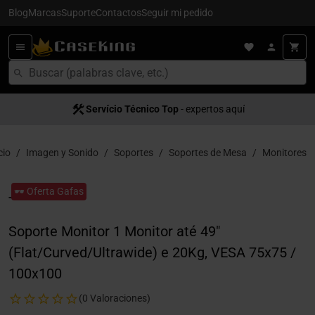
Blog
Marcas
Suporte
Contactos
Seguir mi pedido
Servício Técnico Top
- expertos aquí
cio
Imagen y Sonido
Soportes
Soportes de Mesa
Monitores
🕶️ Oferta Gafas
Soporte Monitor 1 Monitor até 49"
(Flat/Curved/Ultrawide) e 20Kg, VESA 75x75 /
100x100
(0 Valoraciones)