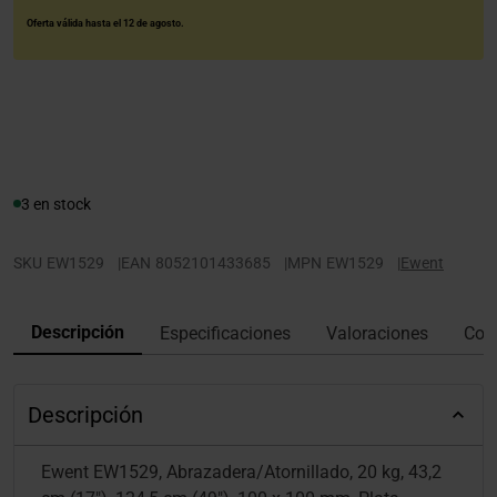
Oferta válida hasta el 12 de agosto.
3 en stock
SKU
EW1529
|
EAN
8052101433685
|
MPN
EW1529
|
Ewent
Descripción
Especificaciones
Valoraciones
Con
Descripción
Ewent EW1529, Abrazadera/Atornillado, 20 kg, 43,2