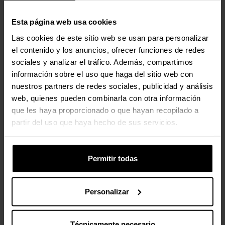
Diseño
Esta página web usa cookies
Material de la carcasa
Aluminio, Plástico,
Acero
Las cookies de este sitio web se usan para personalizar
el contenido y los anuncios, ofrecer funciones de redes
Color del producto
Plata
sociales y analizar el tráfico. Además, compartimos
información sobre el uso que haga del sitio web con
Orientación
Paisaje/Retrato
nuestros partners de redes sociales, publicidad y análisis
web, quienes pueden combinarla con otra información
Instalación simplificada
Si
que les haya proporcionado o que hayan recopilado a
partir del uso que haya hecho de sus servicios.
Peso y dimensiones
Permitir todas
Ancho
134 mm
Profundidad
663 mm
Personalizar
Altura
625 mm
Técnicamente necesario