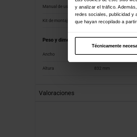
Manual de usuario
Si
y analizar el tráfico. Ademá
redes sociales, publicidad y
Kit de montaje
Si
que hayan recopilado a parti
Peso y dimensiones
Técnicamente necesa
Ancho
1140 mm
Altura
832 mm
Valoraciones