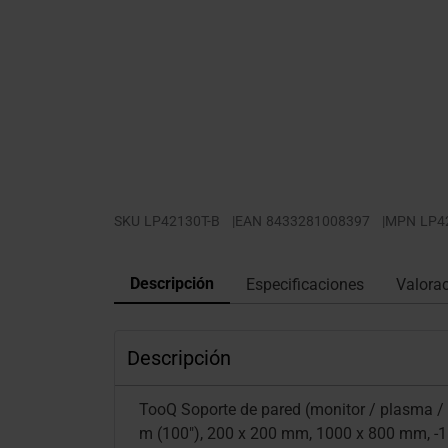
SKU
LP42130T-B
|
EAN
8433281008397
|
MPN
LP4
Descripción
Especificaciones
Valora
Descripción
TooQ Soporte de pared (monitor / plasma / 
m (100"), 200 x 200 mm, 1000 x 800 mm, -15