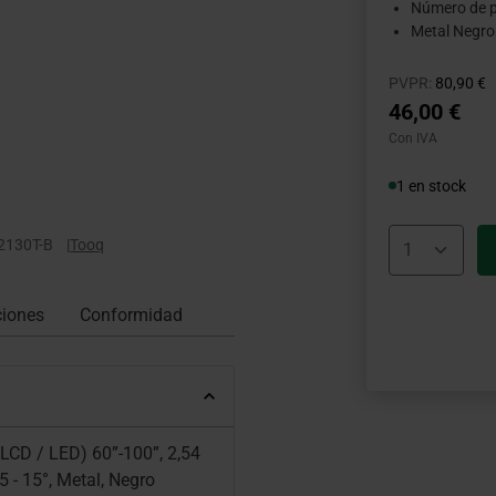
Número de p
Metal Negro
Precio r
h
PVPR:
80,90 €
46,00 €
Con IVA
1 en stock
2130T-B
|
Tooq
ciones
Conformidad
LCD / LED) 60”-100”, 2,54
 - 15°, Metal, Negro