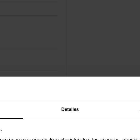
Detalles
s
b se usan para personalizar el contenido y los anuncios, ofrecer