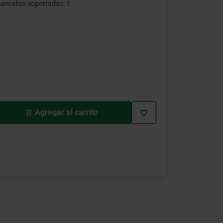
antallas soportadas: 1
ebajado desde
asta
Agregar al carrito