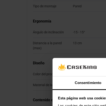
Tipo de montaje
Pared
Ergonomía
Ángulo de inclinación
-15 - 15°
Distancia a la pared
13 cm
(max)
Diseño
Color del producto
Negro
Consentimiento
Material de la carcasa
Metal
Esta página web usa cookie
Contenido del embalaje
Las cookies de este sitio we