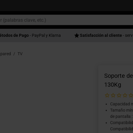
étodos de Pago
- PayPal y Klarna
Satisfacción al cliente
- serv
 pared
TV
Soporte de
130Kg
Capacidad m
Tamaño míni
de pantalla:
Compatibili
Compatibili