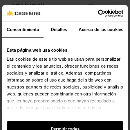
Ángulo de rotación
360°
Diseño
Consentimiento
Detalles
Acerca de las cookies
Color del producto
Negro
Esta página web usa cookies
Las cookies de este sitio web se usan para personalizar
Valoraciones
el contenido y los anuncios, ofrecer funciones de redes
sociales y analizar el tráfico. Además, compartimos
información sobre el uso que haga del sitio web con
nuestros partners de redes sociales, publicidad y análisis
web, quienes pueden combinarla con otra información
que les haya proporcionado o que hayan recopilado a
partir del uso que haya hecho de sus servicios.
Permitir todas