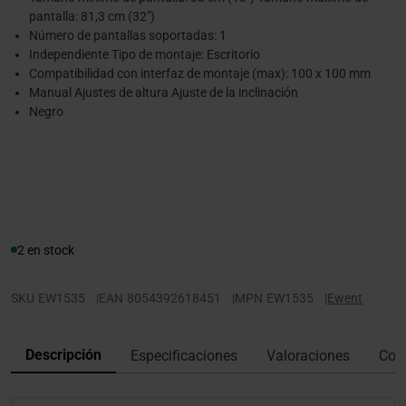
pantalla: 81,3 cm (32")
Número de pantallas soportadas: 1
Independiente Tipo de montaje: Escritorio
Compatibilidad con interfaz de montaje (max): 100 x 100 mm
Manual Ajustes de altura Ajuste de la inclinación
Negro
2 en stock
SKU
EW1535
|
EAN
8054392618451
|
MPN
EW1535
|
Ewent
Descripción
Especificaciones
Valoraciones
Con