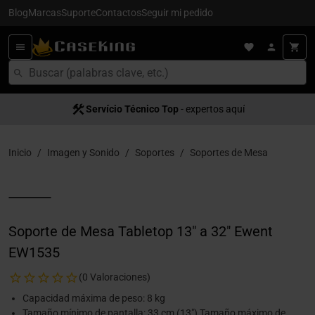
Blog
Marcas
Suporte
Contactos
Seguir mi pedido
Servício Técnico Top
- expertos aquí
Inicio
Imagen y Sonido
Soportes
Soportes de Mesa
Soporte de Mesa Tabletop 13" a 32" Ewent
EW1535
(0 Valoraciones)
Capacidad máxima de peso: 8 kg
Tamaño mínimo de pantalla: 33 cm (13") Tamaño máximo de