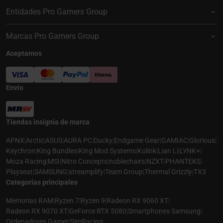
Entidades Pro Gamers Group
Marcas Pro Gamers Group
Aceptamos
Envío
Tiendas insignia de marca
APNX
|
Arctic
|
ASUS
|
AURA PC
|
Ducky
|
Endgame Gear
|
GAMIAC
|
Glorious
|
Keychron
|
King Bundles
|
King Mod Systems
|
Kolink
|
Lian Li
|
LYNK+
|
Moza Racing
|
MSI
|
Nitro Concepts
|
noblechairs
|
NZXT
|
PHANTEKS
|
Playseat
|
SAMSUNG
|
streamplify
|
Team Group
|
Thermal Grizzly
|
TX3
Categorías principales
Memorias RAM
|
Ryzen 7
|
Ryzen 9
|
Radeon RX 9060 XT
|
Radeon RX 9070 XT
|
GeForce RTX 5080
|
Smartphones Samsung
|
Ordenadores Gamer
|
SimRacing