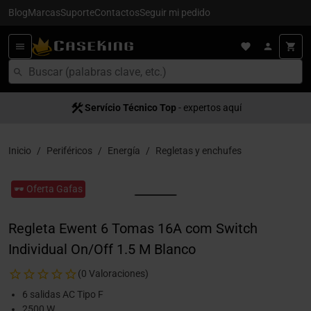
Blog
Marcas
Suporte
Contactos
Seguir mi pedido
Servício Técnico Top
- expertos aquí
Inicio
Periféricos
Energía
Regletas y enchufes
🕶️ Oferta Gafas
Regleta Ewent 6 Tomas 16A com Switch
Individual On/Off 1.5 M Blanco
(0 Valoraciones)
6 salidas AC Tipo F
2500 W