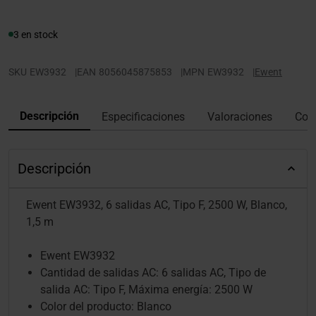
3 en stock
SKU
EW3932
|
EAN
8056045875853
|
MPN
EW3932
|
Ewent
Descripción
Especificaciones
Valoraciones
Con
Descripción
Ewent EW3932, 6 salidas AC, Tipo F, 2500 W, Blanco,
1,5 m
Ewent EW3932
Cantidad de salidas AC: 6 salidas AC, Tipo de
salida AC: Tipo F, Máxima energía: 2500 W
Color del producto: Blanco