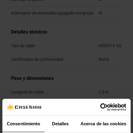
Interruptor de encendido/apagado integrado
Si
Detalles técnicos
Tipo de cable
H05VV-F 3G
Certificados de conformidad
RoHS
Peso y dimensiones
Longitud de cable
1,5 m
Valoraciones
Consentimiento
Detalles
Acerca de las cookies