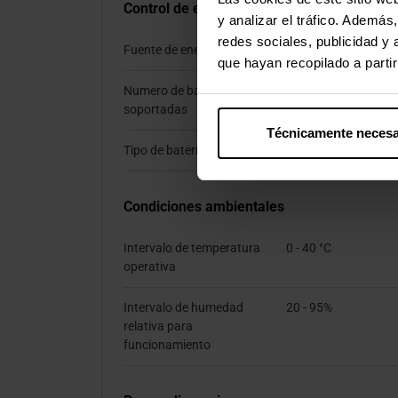
Control de energía
y analizar el tráfico. Ademá
redes sociales, publicidad y
Fuente de energía
Baterías
que hayan recopilado a parti
Numero de baterías
1
soportadas
Técnicamente necesa
Tipo de batería
AA
Condiciones ambientales
Intervalo de temperatura
0 - 40 °C
operativa
Intervalo de humedad
20 - 95%
relativa para
funcionamiento