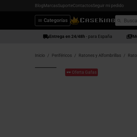
Blog
Marcas
Suporte
Contactos
Seguir mi pedido
Categorías
Entrega en 24/48h
- para España
M
Inicio
Periféricos
Ratones y Alfombrillas
Rato
🕶️ Oferta Gafas