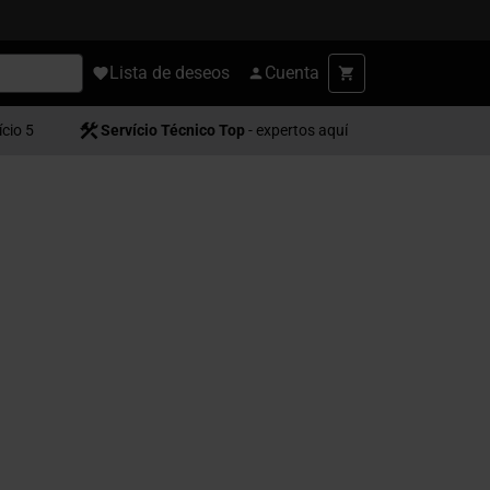
Lista de deseos
Cuenta
ício 5
Servício Técnico Top
- expertos aquí