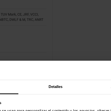
 TUV Mark, CE, JRF, VCCI,
NBTC, DWLF & M, TRC, ANRT
Detalles
s
b se usan para personalizar el contenido y los anuncios, ofrecer