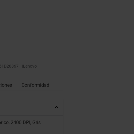
51D20867
|
Lenovo
ciones
Conformidad
ico, 2400 DPI, Gris