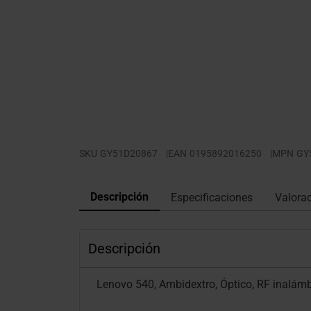
SKU
GY51D20867
|
EAN
0195892016250
|
MPN
GY
Descripción
Especificaciones
Valora
Descripción
Lenovo 540, Ambidextro, Óptico, RF inalámbr