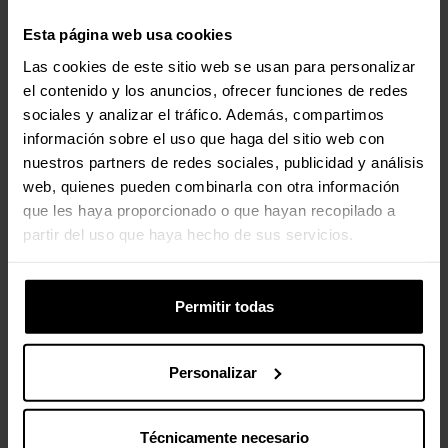
temperatura
Esta página web usa cookies
operativa
Las cookies de este sitio web se usan para personalizar
Intervalo de
20 - 95%
el contenido y los anuncios, ofrecer funciones de redes
humedad
sociales y analizar el tráfico. Además, compartimos
relativa para
información sobre el uso que haga del sitio web con
funcionamiento
nuestros partners de redes sociales, publicidad y análisis
web, quienes pueden combinarla con otra información
que les haya proporcionado o que hayan recopilado a
Peso y dimensiones
partir del uso que haya hecho de sus servicios.
Ancho
97,9 mm
Permitir todas
Profundidad
32,5 mm
Altura
32,5 mm
Personalizar
Peso
52 g
Técnicamente necesario