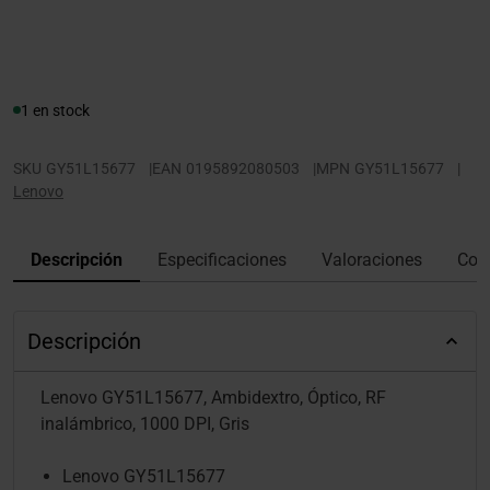
1 en stock
SKU
GY51L15677
|
EAN
0195892080503
|
MPN
GY51L15677
|
Lenovo
Descripción
Especificaciones
Valoraciones
Con
Descripción
Lenovo GY51L15677, Ambidextro, Óptico, RF
inalámbrico, 1000 DPI, Gris
Lenovo GY51L15677