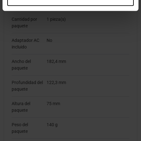
Empaquetado
Cantidad por
1 pieza(s)
paquete
Adaptador AC
No
incluido
Ancho del
182,4 mm
paquete
Profundidad del
122,3 mm
paquete
Altura del
75 mm
paquete
Peso del
140 g
paquete