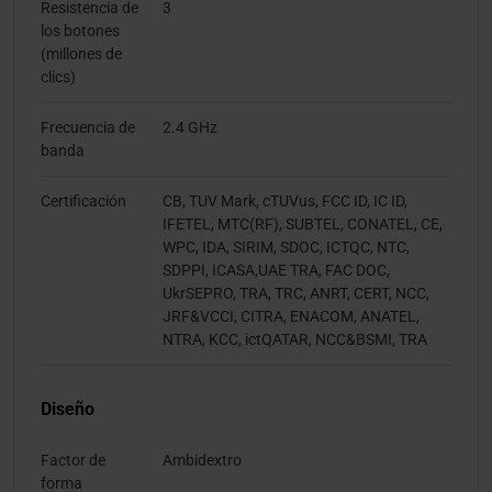
Resistencia de
3
los botones
(millones de
clics)
Frecuencia de
2.4 GHz
banda
Certificación
CB, TUV Mark, cTUVus, FCC ID, IC ID,
IFETEL, MTC(RF), SUBTEL, CONATEL, CE,
WPC, IDA, SIRIM, SDOC, ICTQC, NTC,
SDPPI, ICASA,UAE TRA, FAC DOC,
UkrSEPRO, TRA, TRC, ANRT, CERT, NCC,
JRF&VCCI, CITRA, ENACOM, ANATEL,
NTRA, KCC, ictQATAR, NCC&BSMI, TRA
Diseño
Factor de
Ambidextro
forma