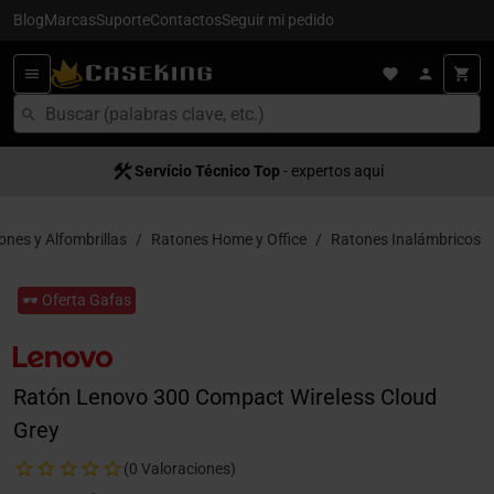
Blog
Marcas
Suporte
Contactos
Seguir mi pedido
Servício Técnico Top
- expertos aquí
ones y Alfombrillas
Ratones Home y Office
Ratones Inalámbricos
🕶️ Oferta Gafas
Ratón Lenovo 300 Compact Wireless Cloud
Grey
(0 Valoraciones)