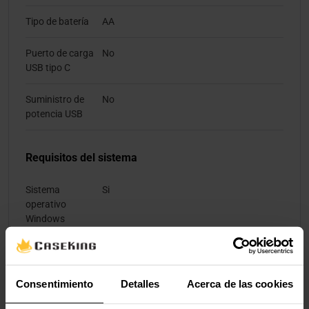
Tipo de batería
AA
Puerto de carga
No
USB tipo C
Suministro de
No
potencia USB
Requisitos del sistema
Sistema
Si
operativo
Windows
soportado
Condiciones ambientales
Consentimiento
Detalles
Acerca de las cookies
Intervalo de
0 - 40 °C