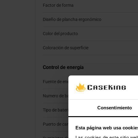
Factor de forma
Diseño de plancha ergonómico
Color del producto
Coloración de superficie
Control de energía
Fuente de energía
Numero de baterías soportadas
Consentimiento
Tipo de batería
Puerto de carga USB tipo C
Esta página web usa cookie
Las cookies de este sitio we