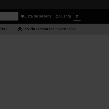
Lista de deseos
Cuenta
ício 5
Servício Técnico Top
- expertos aquí