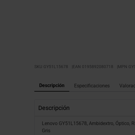
SKU
GY51L15678
|
EAN
0195892080718
|
MPN
GY
Descripción
Especificaciones
Valora
Descripción
Lenovo GY51L15678, Ambidextro, Óptico, RF
Gris