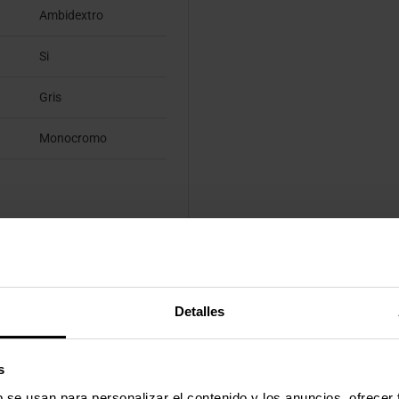
Ambidextro
Si
Gris
Monocromo
Baterías
1
Detalles
AA
No
s
b se usan para personalizar el contenido y los anuncios, ofrecer