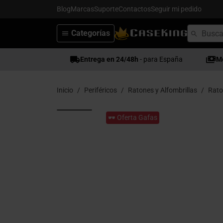
Blog
Marcas
Suporte
Contactos
Seguir mi pedido
Categorías
Entrega en 24/48h
- para España
M
Inicio
Periféricos
Ratones y Alfombrillas
Rato
🕶️ Oferta Gafas