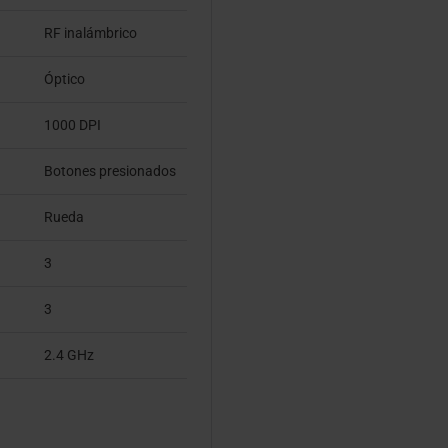
RF inalámbrico
Óptico
1000 DPI
Botones presionados
Rueda
3
3
2.4 GHz