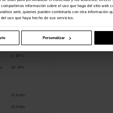
No
s, compartimos información sobre el uso que haga del sitio web 
 análisis web, quienes pueden combinarla con otra información q
r del uso que haya hecho de sus servicios.
Si
rio
Personalizar
0 - 40 °C
to
20 - 95%
97,9 mm
32,5 mm