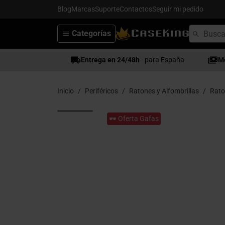
Blog
Marcas
Suporte
Contactos
Seguir mi pedido
Categorías
Entrega en 24/48h
- para España
M
Inicio
Periféricos
Ratones y Alfombrillas
Rato
🕶️ Oferta Gafas