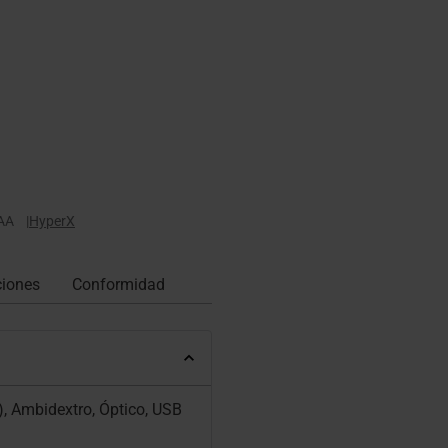
AA
|
HyperX
ciones
Conformidad
, Ambidextro, Óptico, USB