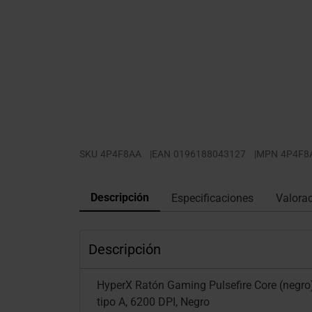
SKU
4P4F8AA
|
EAN
0196188043127
|
MPN
4P4F8
Descripción
Especificaciones
Valora
Descripción
HyperX Ratón Gaming Pulsefire Core (negro)
tipo A, 6200 DPI, Negro