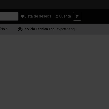
Lista de deseos
Cuenta
ício 5
Servício Técnico Top
- expertos aquí