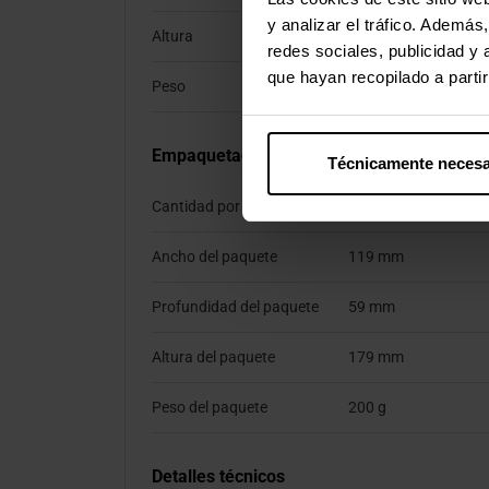
y analizar el tráfico. Ademá
Altura
41 mm
redes sociales, publicidad y
que hayan recopilado a parti
Peso
87 g
Empaquetado
Técnicamente necesa
Cantidad por paquete
1 pieza(s)
Ancho del paquete
119 mm
Profundidad del paquete
59 mm
Altura del paquete
179 mm
Peso del paquete
200 g
Detalles técnicos