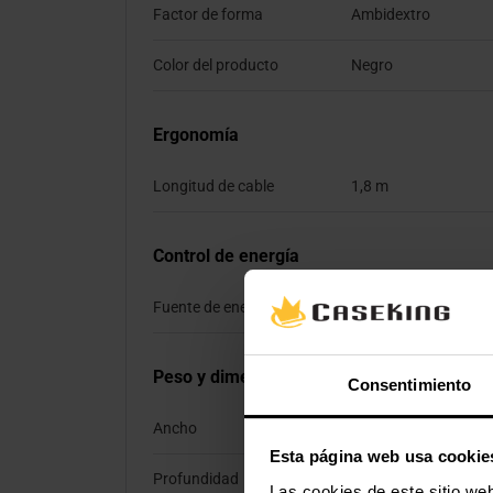
Factor de forma
Ambidextro
Color del producto
Negro
Ergonomía
Longitud de cable
1,8 m
Control de energía
Fuente de energía
Cable
Peso y dimensiones
Consentimiento
Ancho
119 mm
Esta página web usa cookie
Profundidad
64 mm
Las cookies de este sitio we