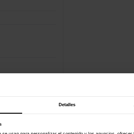
Detalles
s
b se usan para personalizar el contenido y los anuncios, ofrecer