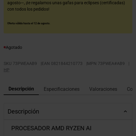
agosto—, ¡te regalamos unas gafas para eclipses (certificadas)
con todos los pedidos!
Oferta válida hasta el 12 de agosto.
Agotado
SKU
73PWEAAB9
|
EAN
0821844210773
|
MPN
73PWEA#AB9
|
HP
Descripción
Especificaciones
Valoraciones
Con
Descripción
PROCESADOR AMD RYZEN AI