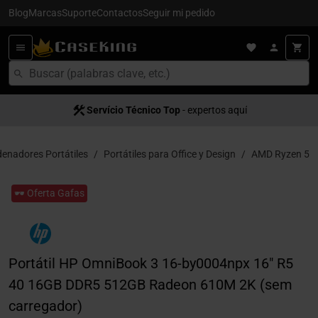
Blog
Marcas
Suporte
Contactos
Seguir mi pedido
Servício Técnico Top
- expertos aquí
enadores Portátiles
Portátiles para Office y Design
AMD Ryzen 5
🕶️ Oferta Gafas
Portátil HP OmniBook 3 16-by0004npx 16" R5
40 16GB DDR5 512GB Radeon 610M 2K (sem
carregador)