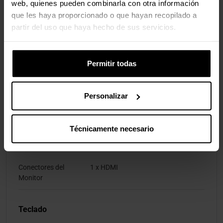
web, quienes pueden combinarla con otra información
LAN
No
que les haya proporcionado o que hayan recopilado a
partir del uso que haya hecho de sus servicios.
Puertos LAN
Ninguno
Wi-Fi / Bluetooth
Sí
Permitir todas
Sistema Operativo
Personalizar
Sistema Operativo
FreeDOS
Técnicamente necesario
Puertas Externas
Conectores del
1 x HDMI
Monitor
Teclado