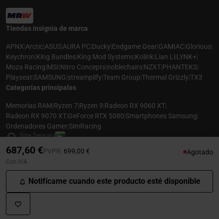
Tiendas insignia de marca
APNX
|
Arctic
|
ASUS
|
AURA PC
|
Ducky
|
Endgame Gear
|
GAMIAC
|
Glorious
|
Keychron
|
King Bundles
|
King Mod Systems
|
Kolink
|
Lian Li
|
LYNK+
|
Moza Racing
|
MSI
|
Nitro Concepts
|
noblechairs
|
NZXT
|
PHANTEKS
|
Playseat
|
SAMSUNG
|
streamplify
|
Team Group
|
Thermal Grizzly
|
TX3
Categorías principales
Memorias RAM
|
Ryzen 7
|
Ryzen 9
|
Radeon RX 9060 XT
|
Radeon RX 9070 XT
|
GeForce RTX 5080
|
Smartphones Samsung
|
Ordenadores Gamer
|
SimRacing
687,60 €
Precio rebajado desde
hasta
PVPR:
699,00 €
Agotado
Con IVA
© 2026 CASEKING ESPAÑA. TODOS LOS DERECHOS RESERVADOS. LAS
FOTOS PUEDEN NO COINCIDIR CON LA DESCRIPCIÓN. PRECIOS Y
Notifícame cuando este producto esté disponible
ESPECIFICACIONES SUJETOS A CAMBIOS SIN AVISO PREVIO. CASEKING
ESPAÑA RENUNCIA A CUALQUIER RESPONSABILIDAD POR CUALQUIER ERROR
PUBLICADO EN EL SITIO.