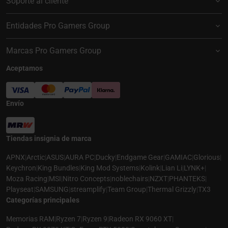
Soporte al cliente
Entidades Pro Gamers Group
Marcas Pro Gamers Group
Aceptamos
Envío
Tiendas insignia de marca
APNX
|
Arctic
|
ASUS
|
AURA PC
|
Ducky
|
Endgame Gear
|
GAMIAC
|
Glorious
|
Keychron
|
King Bundles
|
King Mod Systems
|
Kolink
|
Lian Li
|
LYNK+
|
Moza Racing
|
MSI
|
Nitro Concepts
|
noblechairs
|
NZXT
|
PHANTEKS
|
Playseat
|
SAMSUNG
|
streamplify
|
Team Group
|
Thermal Grizzly
|
TX3
Categorías principales
Memorias RAM
|
Ryzen 7
|
Ryzen 9
|
Radeon RX 9060 XT
|