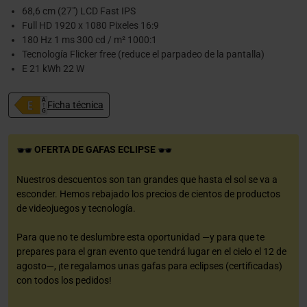
68,6 cm (27") LCD Fast IPS
Full HD 1920 x 1080 Pixeles 16:9
180 Hz 1 ms 300 cd / m² 1000:1
Tecnología Flicker free (reduce el parpadeo de la pantalla)
E 21 kWh 22 W
Ficha técnica
OFERTA DE GAFAS ECLIPSE
Nuestros descuentos son tan grandes que hasta el sol se va a
esconder. Hemos rebajado los precios de cientos de productos
de videojuegos y tecnología.
Para que no te deslumbre esta oportunidad —y para que te
prepares para el gran evento que tendrá lugar en el cielo el 12 de
agosto—, ¡te regalamos unas gafas para eclipses (certificadas)
con todos los pedidos!