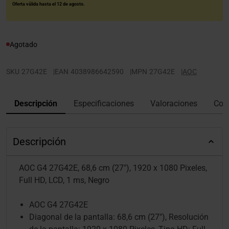
Oferta válida hasta el 12 de agosto.
Agotado
SKU
27G42E
|
EAN
4038986642590
|
MPN
27G42E
|
AOC
Descripción
Especificaciones
Valoraciones
Con
Descripción
AOC G4 27G42E, 68,6 cm (27"), 1920 x 1080 Pixeles,
Full HD, LCD, 1 ms, Negro
AOC G4 27G42E
Diagonal de la pantalla: 68,6 cm (27"), Resolución