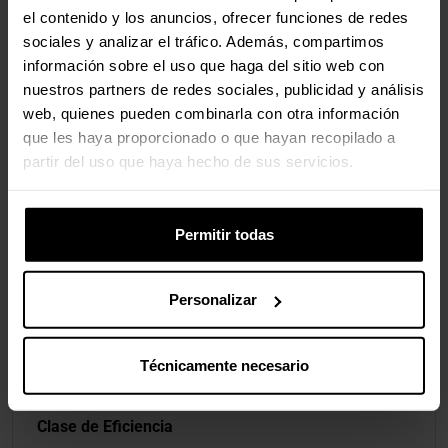
el contenido y los anuncios, ofrecer funciones de redes
sociales y analizar el tráfico. Además, compartimos
Ergonomía
información sobre el uso que haga del sitio web con
nuestros partners de redes sociales, publicidad y análisis
Ajuste de Altura
No
web, quienes pueden combinarla con otra información
que les haya proporcionado o que hayan recopilado a
Pivote
No
partir del uso que haya hecho de sus servicios.
Montaje
Permitir todas
Estándar VESA
100 x 100 mm
Personalizar
Altavoces
Altavoces
No
Técnicamente necesario
Clase de Eficiencia