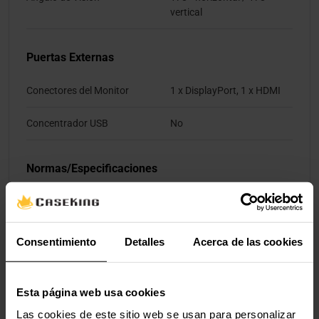
vertical
Puertas Externas
Conectores del Monitor
1 x DisplayPort, 1 x HDMI
Concentrador USB
No
Normas/Especificaciones
Tecnología Adaptive Sync (G-
AMD Freesync, NVIDIA G-
SYNC / FreeSync)
SYNC Compatible
Consentimiento
Detalles
Acerca de las cookies
Conectividad
Esta página web usa cookies
Conector Peripheral
1 x Jack de 3,5 mm de 3
polos, TRS
Las cookies de este sitio web se usan para personalizar