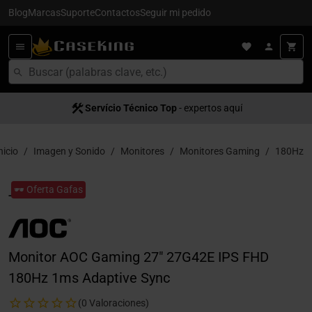
Blog
Marcas
Suporte
Contactos
Seguir mi pedido
Servício Técnico Top
- expertos aquí
nicio
Imagen y Sonido
Monitores
Monitores Gaming
180Hz
🕶️ Oferta Gafas
Monitor AOC Gaming 27" 27G42E IPS FHD
180Hz 1ms Adaptive Sync
(0 Valoraciones)