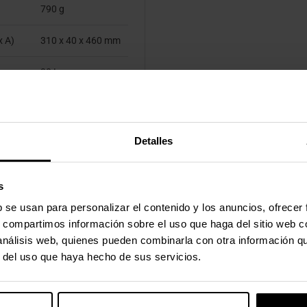
790 g
x A)
310 x 40 x 460 mm
30 L
Detalles
s
b se usan para personalizar el contenido y los anuncios, ofrecer
s, compartimos información sobre el uso que haga del sitio web 
 análisis web, quienes pueden combinarla con otra información q
r del uso que haya hecho de sus servicios.