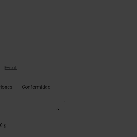
|
Ewent
ciones
Conformidad
0 g