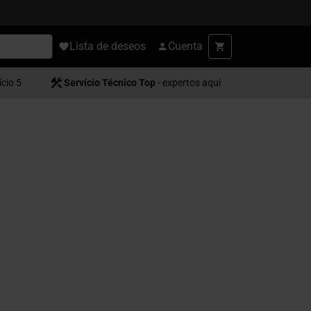
Lista de deseos
Cuenta
ício 5
Servício Técnico Top
- expertos aquí