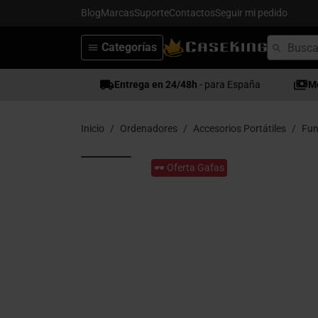
Blog
Marcas
Suporte
Contactos
Seguir mi pedido
Categorías
Entrega en 24/48h
- para España
M
Inicio
Ordenadores
Accesorios Portátiles
Fun
🕶️ Oferta Gafas