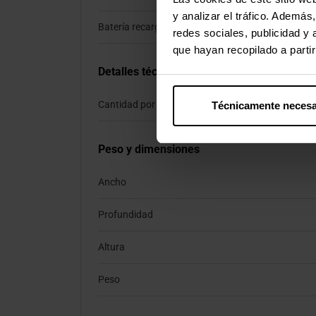
y analizar el tráfico. Ademá
Batería recargable
redes sociales, publicidad y
que hayan recopilado a parti
Detalles técnicos
Cantidad por caja
Técnicamente necesa
Peso y dimensiones
Ancho
Profundidad
Altura
Peso