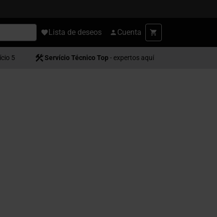
Lista de deseos
Cuenta
ício 5
Servício Técnico Top
- expertos aquí