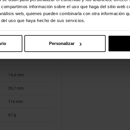
s, compartimos información sobre el uso que haga del sitio web 
Si
 análisis web, quienes pueden combinarla con otra información q
r del uso que haya hecho de sus servicios.
1 pieza(s)
rio
Personalizar
14,4 mm
30,7 mm
116 mm
67 g