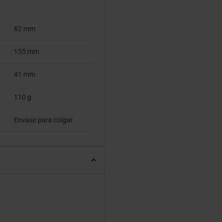
62 mm
155 mm
41 mm
110 g
Envase para colgar