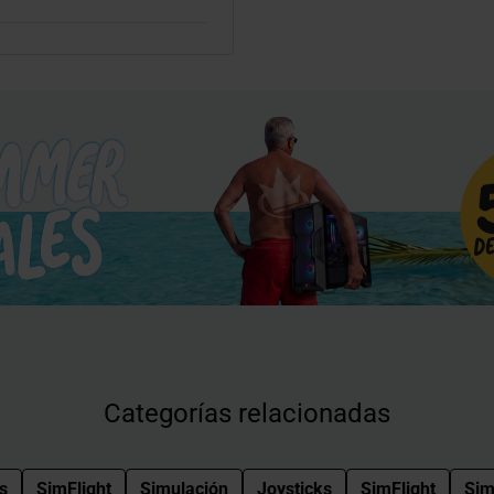
Categorías relacionadas
s
SimFlight
Simulación
Joysticks
SimFlight
Sim