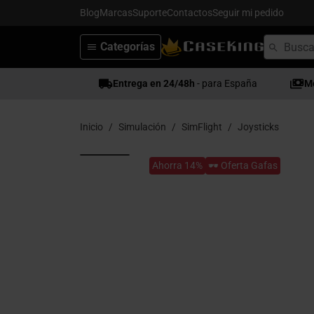
Blog
Marcas
Suporte
Contactos
Seguir mi pedido
Categorías
Entrega en 24/48h
- para España
M
Inicio
Simulación
SimFlight
Joysticks
Ahorra 14%
🕶️ Oferta Gafas