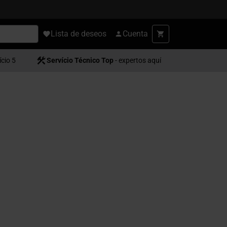
Lista de deseos
Cuenta
ício 5
Servício Técnico Top
- expertos aquí