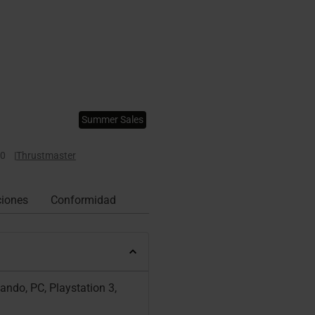
Summer Sales
0
|
Thrustmaster
ciones
Conformidad
ndo, PC, Playstation 3,