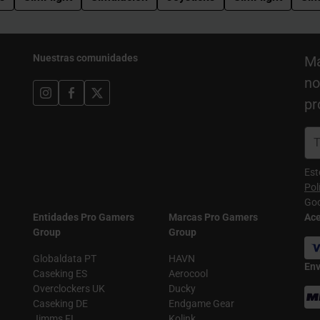
Nuestras comunidades
Ma
no
pr
Est
Pol
Goo
Entidades Pro Gamers
Marcas Pro Gamers
Ac
Group
Group
Globaldata PT
HAVN
Env
Caseking ES
Aerocool
Overclockers UK
Ducky
Caseking DE
Endgame Gear
Jimms FI
Kolink