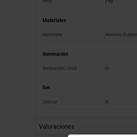
Peso
3 kg
Materiales
Materiales
Aluminio, El plas
Iluminación
Iluminación / RGB
Sí
Set
Colocar
Sí
Valoraciones