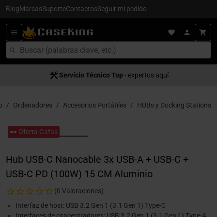
Blog
Marcas
Suporte
Contactos
Seguir mi pedido
Servício Técnico Top
- expertos aquí
o
Ordenadores
Accesorios Portátiles
HUBs y Docking Stations
🕶️ Oferta Gafas
Hub USB-C Nanocable 3x USB-A + USB-C +
USB-C PD (100W) 15 CM Aluminio
(0 Valoraciones)
Interfaz de host: USB 3.2 Gen 1 (3.1 Gen 1) Type-C
Interfaces de concentradores: USB 3.2 Gen 1 (3.1 Gen 1) Type-A,