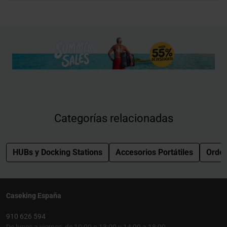
Categorías relacionadas
HUBs y Docking Stations
Accesorios Portátiles
Orde
Caseking España
910 626 594
De lunes a viernes, de 10:00 a 13:00 y 14:00 a 18:00