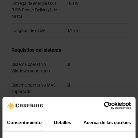
Entrega de energía USB
100 W
(USB Power Delivery) de
hasta
Longitud de cable
0,15 m
Requisitos del sistema
Sistema operativo
Si
Windows soportado
Sistema operativo MAC
Si
soportado
Sistema operativo Linux
Si
soportado
Consentimiento
Detalles
Acerca de las cookies
Peso y dimensiones