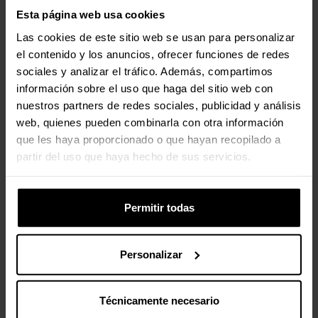
Esta página web usa cookies
Ancho
38 mm
Las cookies de este sitio web se usan para personalizar
Profundidad
82 mm
el contenido y los anuncios, ofrecer funciones de redes
sociales y analizar el tráfico. Además, compartimos
Altura
14 mm
información sobre el uso que haga del sitio web con
nuestros partners de redes sociales, publicidad y análisis
web, quienes pueden combinarla con otra información
Empaquetado
que les haya proporcionado o que hayan recopilado a
partir del uso que haya hecho de sus servicios.
Cantidad por paquete
1 pieza(s)
Ancho del paquete
135 mm
Permitir todas
Profundidad del paquete
15 mm
Personalizar
Altura del paquete
180 mm
Peso del paquete
52 g
Técnicamente necesario