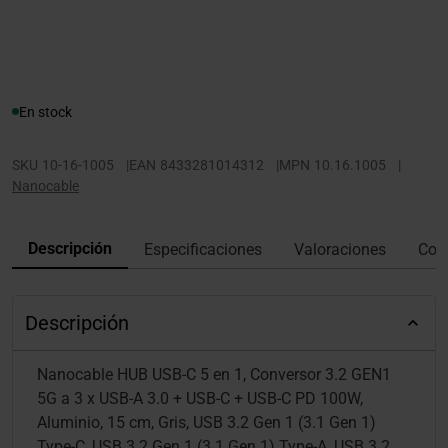
En stock
SKU
10-16-1005
|
EAN
8433281014312
|
MPN
10.16.1005
|
Nanocable
Descripción
Especificaciones
Valoraciones
Con
Descripción
Nanocable HUB USB-C 5 en 1, Conversor 3.2 GEN1
5G a 3 x USB-A 3.0 + USB-C + USB-C PD 100W,
Aluminio, 15 cm, Gris, USB 3.2 Gen 1 (3.1 Gen 1)
Type-C, USB 3.2 Gen 1 (3.1 Gen 1) Type-A, USB 3.2