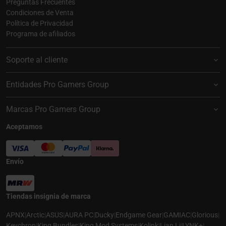
Preguntas Frecuentes
Condiciones de Venta
Política de Privacidad
Programa de afiliados
Soporte al cliente
Entidades Pro Gamers Group
Marcas Pro Gamers Group
Aceptamos
Envío
Tiendas insignia de marca
APNX
|
Arctic
|
ASUS
|
AURA PC
|
Ducky
|
Endgame Gear
|
GAMIAC
|
Glorious
|
Keychron
|
King Bundles
|
King Mod Systems
|
Kolink
|
Lian Li
|
LYNK+
|