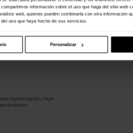
s
s, compartimos información sobre el uso que haga del sitio web 
 análisis web, quienes pueden combinarla con otra información q
trónico, FTP, Archivo, Imagen
r del uso que haya hecho de sus servicios.
A
rio
Personalizar
isita, Papel fotográfico, Papel
jeta de plástico