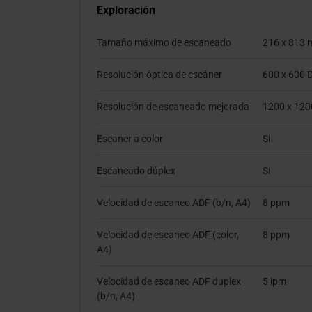
Exploración
Tamaño máximo de escaneado
216 x 813
Resolución óptica de escáner
600 x 600 
Resolución de escaneado mejorada
1200 x 120
Escaner a color
Si
Escaneado dúplex
Si
Velocidad de escaneo ADF (b/n, A4)
8 ppm
Velocidad de escaneo ADF (color,
8 ppm
A4)
Velocidad de escaneo ADF duplex
5 ipm
(b/n, A4)