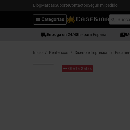
Blog
Marcas
Suporte
Contactos
Seguir mi pedido
Categorías
Entrega en 24/48h
- para España
M
Inicio
Periféricos
Diseño e Impresión
Escáner
🕶️ Oferta Gafas