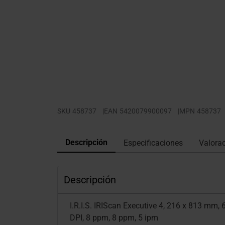
SKU
458737
|
EAN
5420079900097
|
MPN
458737
Descripción
Especificaciones
Valora
Descripción
I.R.I.S. IRIScan Executive 4, 216 x 813 mm,
DPI, 8 ppm, 8 ppm, 5 ipm