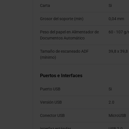
Carta
Si
Grosor del soporte (min)
0,04 mm
Peso del papel en Alimentador de
60 - 107 g
Documentos Automático
Tamaño de escaneado ADF
39,8 x 39,
(mínimo)
Puertos e Interfaces
Puerto USB
Si
Versión USB
2.0
Conector USB
MicroUSB
Interfaz estándar
USB 2.0