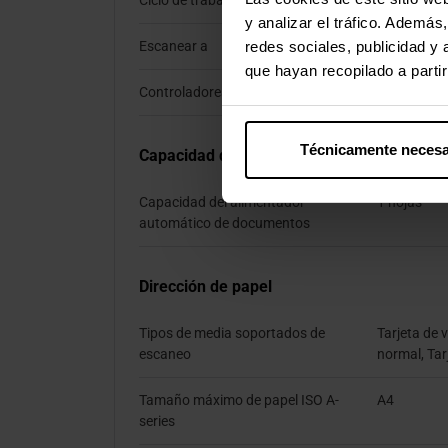
Ciclo de trabajo diario (max)
100 página
y analizar el tráfico. Ademá
redes sociales, publicidad y
Escanear a
Correo elec
que hayan recopilado a parti
Controladores de escaneado
TWAIN, WI
Técnicamente necesa
Capacidad de la entrada
Capacidad del alimentador
1 hojas
automático de documentos
Dirección de papel
Tipos de media soportados de
Tarjeta de v
escaneo
normal, Tar
Tamaño máximo de papel ISO A-
A4
series