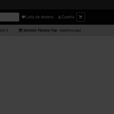
Lista de deseos
Cuenta
ício 5
Servício Técnico Top
- expertos aquí