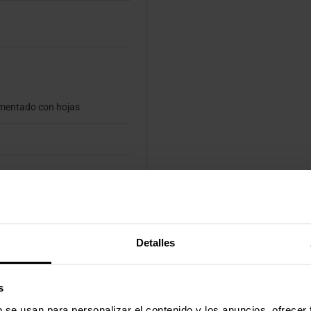
imentado con hojas
Detalles
PDF, XLS
s
b se usan para personalizar el contenido y los anuncios, ofrecer