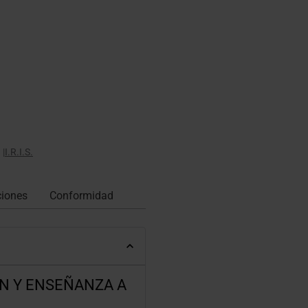
|
I.R.I.S.
ciones
Conformidad
ÓN Y ENSEÑANZA A