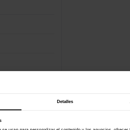
mo
Detalles
s
b se usan para personalizar el contenido y los anuncios, ofrecer