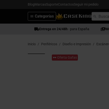
Blog
Marcas
Suporte
Contactos
Seguir mi pedido
Categorías
Entrega en 24/48h
- para España
M
Inicio
Periféricos
Diseño e Impresión
Escáner
🕶️ Oferta Gafas