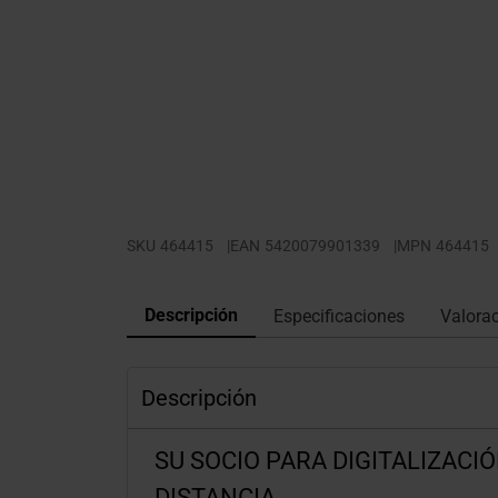
SKU
464415
|
EAN
5420079901339
|
MPN
464415
Descripción
Especificaciones
Valora
Descripción
SU SOCIO PARA DIGITALIZACI
DISTANCIA