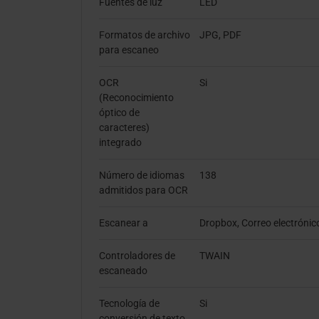
Fuentes de luz
LED
Formatos de archivo
JPG, PDF
para escaneo
OCR
Si
(Reconocimiento
óptico de
caracteres)
integrado
Número de idiomas
138
admitidos para OCR
Escanear a
Dropbox, Correo electrónic
Controladores de
TWAIN
escaneado
Tecnología de
Si
conversión de texto