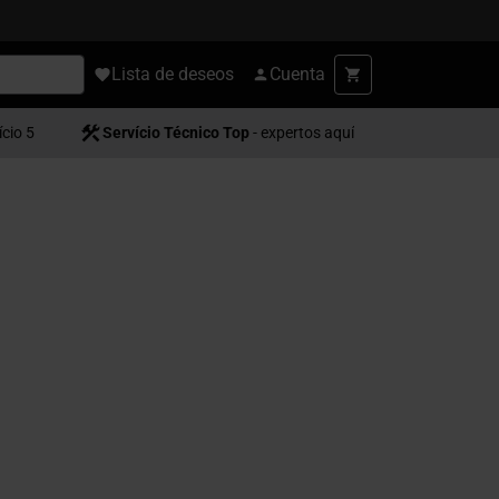
Lista de deseos
Cuenta
ício 5
Servício Técnico Top
- expertos aquí