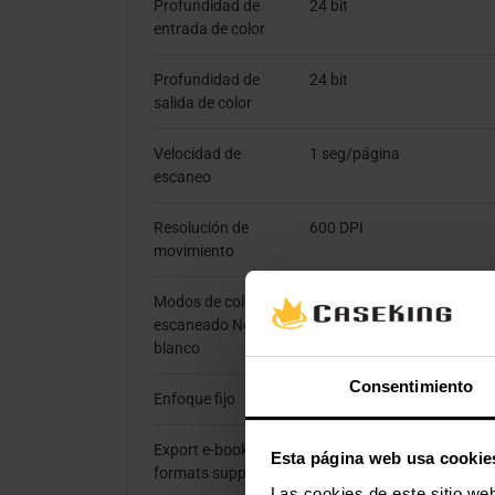
Profundidad de
24 bit
entrada de color
Profundidad de
24 bit
salida de color
Velocidad de
1 seg/página
escaneo
Resolución de
600 DPI
movimiento
Modos de color de
Escala de grises, Monocro
escaneado Negro /
blanco
Consentimiento
Enfoque fijo
Si
Export e-book
ePub
Esta página web usa cookie
formats supported
Las cookies de este sitio we