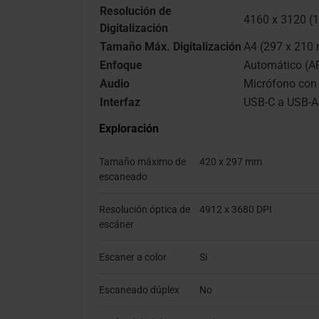
Resolución de
4160 x 3120 (
Digitalización
Tamaño Máx. Digitalización
A4 (297 x 210
Enfoque
Automático (AF
Audio
Micrófono con 
Interfaz
USB-C a USB-A
Exploración
Tamaño máximo de
420 x 297 mm
escaneado
Resolución óptica de
4912 x 3680 DPI
escáner
Escaner a color
Si
Escaneado dúplex
No