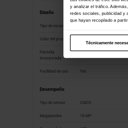
y analizar el tráfico. Ademá
Diseño
redes sociales, publicidad y
que hayan recopilado a parti
Tipo de escaneado
Escáner de captura aérea
Color del producto
Negro
Técnicamente necesa
Pantalla
No
incorporada
Facilidad de uso
Yes
Desempeño
Tipo de sensor
CMOS
Megapixeles
18 MP