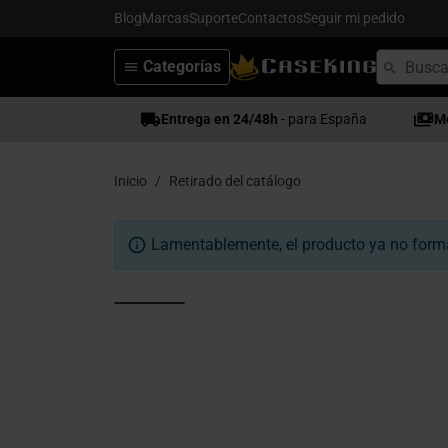
Blog
Marcas
Suporte
Contactos
Seguir mi pedido
Categorías
Entrega en 24/48h
- para España
M
Inicio
Retirado del catálogo
Lamentablemente, el producto ya no forma 