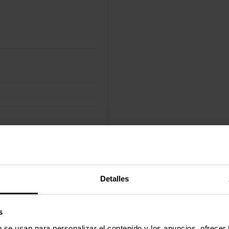
Detalles
s
b se usan para personalizar el contenido y los anuncios, ofrecer