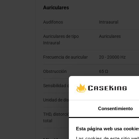
Auriculares
Audifonos
Intraaural
Auriculares de tipo
Auriculares
Intraural
Frecuencia de auricular
20 - 20000 Hz
Obstrucción
65 Ω
Sensibilidad de auricular
105 dB
Unidad de disco
1,43 cm
Consentimiento
THD, distorción armónica
2%
total
Esta página web usa cookie
Las cookies de este sitio we