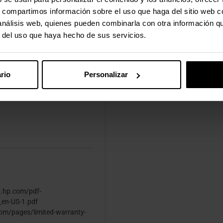
s, compartimos información sobre el uso que haga del sitio web 
 análisis web, quienes pueden combinarla con otra información q
r del uso que haya hecho de sus servicios.
rio
Personalizar
d.hp.com/pdf-
_en-US-1.pdf
com/pages/limited-warranty-