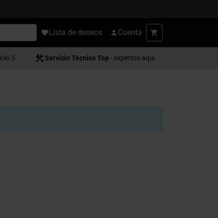
Lista de deseos
Cuenta
ício 5
Servício Técnico Top
- expertos aquí