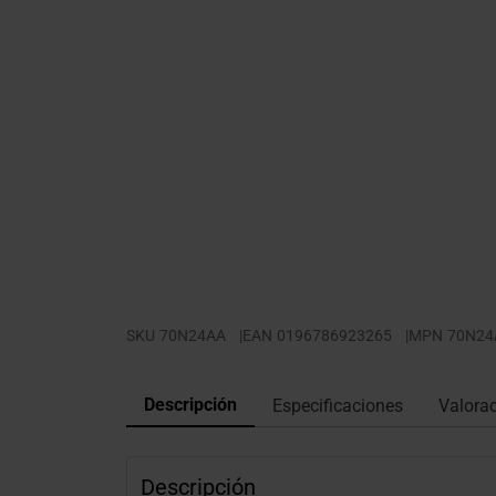
SKU
70N24AA
|
EAN
0196786923265
|
MPN
70N24
Descripción
Especificaciones
Valora
Descripción