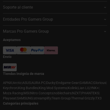
Soporte al cliente
Entidades Pro Gamers Group
Marcas Pro Gamers Group
Aceptamos
Envío
Tiendas insignia de marca
APNX
|
Arctic
|
ASUS
|
AURA PC
|
Ducky
|
Endgame Gear
|
GAMIAC
|
Glorious
|
Keychron
|
King Bundles
|
King Mod Systems
|
Kolink
|
Lian Li
|
LYNK+
|
Moza Racing
|
MSI
|
Nitro Concepts
|
noblechairs
|
NZXT
|
PHANTEKS
|
Playseat
|
SAMSUNG
|
streamplify
|
Team Group
|
Thermal Grizzly
|
TX3
Categorías principales