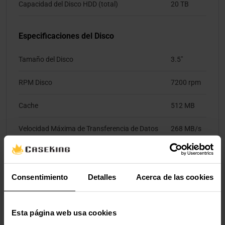
Capacidad del Disco HDD (total)
20 TB
Especificaciones del Disco
Tamaño del Disco
3.5"
RPM Disco
7200 rpm
Cache
512 MB
Velocidad Máxima de Transferencia de Datos
268 MB/s
Velocidad de Transferencia de Datos
268 MB/s
(promedio)
Consentimiento
Detalles
Acerca de las cookies
Resistencia al Impacto (durante el
30 G
funcionamiento)
Esta página web usa cookies