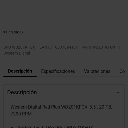
1 en stock
SKU
WD201KFGX
|
EAN
0718037894164
|
MPN
WD201KFGX
|
Western Digital
Descripción
Especificaciones
Valoraciones
Con
Descripción
Western Digital Red Plus WD201KFGX, 3.5", 20 TB,
7200 RPM
Western Digital Red Plus WD201KFGX