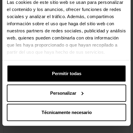
Normas/Especificaciones
Las cookies de este sitio web se usan para personalizar
el contenido y los anuncios, ofrecer funciones de redes
Especificaciones Estándar
SATA III
sociales y analizar el tráfico. Además, compartimos
(6G)
información sobre el uso que haga del sitio web con
nuestros partners de redes sociales, publicidad y análisis
web, quienes pueden combinarla con otra información
Conectividad
que les haya proporcionado o que hayan recopilado a
partir del uso que haya hecho de sus servicios.
Tipo de Conexión
SATA
Permitir todas
Valoraciones
Personalizar
Técnicamente necesario