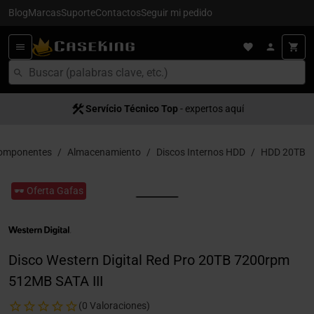
Blog
Marcas
Suporte
Contactos
Seguir mi pedido
Servício Técnico Top
- expertos aquí
omponentes
Almacenamiento
Discos Internos HDD
HDD 20TB
🕶️ Oferta Gafas
Disco Western Digital Red Pro 20TB 7200rpm
512MB SATA III
(0 Valoraciones)