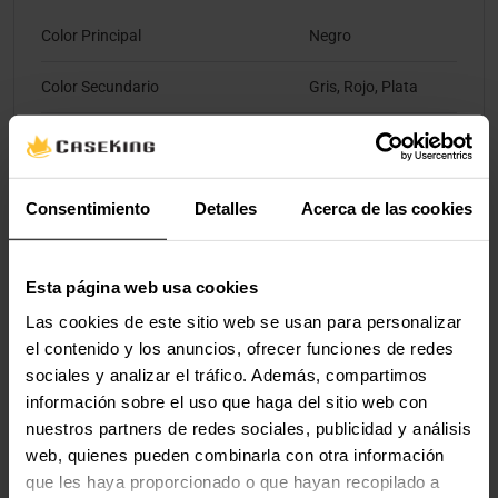
Color Principal
Negro
Color Secundario
Gris, Rojo, Plata
Dimensiones
Consentimiento
Detalles
Acerca de las cookies
Longitud / Profundidad
170 mm
Ancho
87 mm
Esta página web usa cookies
Altura
105 mm
Las cookies de este sitio web se usan para personalizar
el contenido y los anuncios, ofrecer funciones de redes
Peso
15,5 kg
sociales y analizar el tráfico. Además, compartimos
información sobre el uso que haga del sitio web con
nuestros partners de redes sociales, publicidad y análisis
Especificaciones de la Silla
web, quienes pueden combinarla con otra información
que les haya proporcionado o que hayan recopilado a
Peso Máximo Recomendado
150 kg