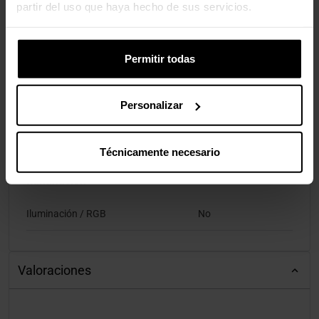
partir del uso que haya hecho de sus servicios.
Altura Mínima Recomendada
120 cm
Altura Máxima Recomendada
210 cm
Permitir todas
Materiales
Personalizar
Materiales
Metal, El plastico
Técnicamente necesario
Iluminación
Iluminación / RGB
No
Valoraciones