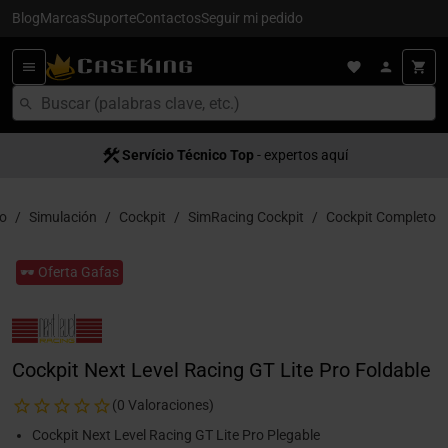
Blog
Marcas
Suporte
Contactos
Seguir mi pedido
Servício Técnico Top
- expertos aquí
io
Simulación
Cockpit
SimRacing Cockpit
Cockpit Completo
🕶️ Oferta Gafas
Cockpit Next Level Racing GT Lite Pro Foldable
(0 Valoraciones)
Cockpit Next Level Racing GT Lite Pro Plegable