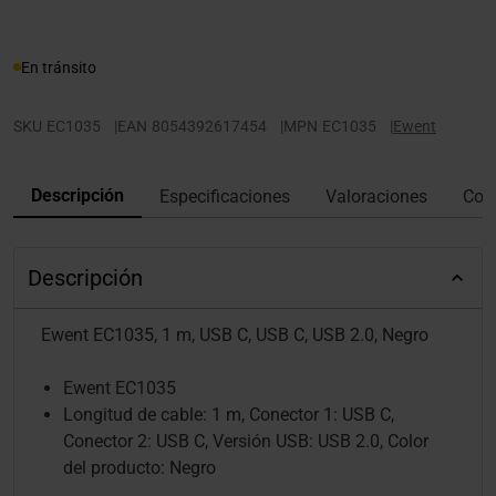
En tránsito
SKU
EC1035
|
EAN
8054392617454
|
MPN
EC1035
|
Ewent
Descripción
Especificaciones
Valoraciones
Con
Descripción
Ewent EC1035, 1 m, USB C, USB C, USB 2.0, Negro
Ewent EC1035
Longitud de cable: 1 m, Conector 1: USB C,
Conector 2: USB C, Versión USB: USB 2.0, Color
del producto: Negro