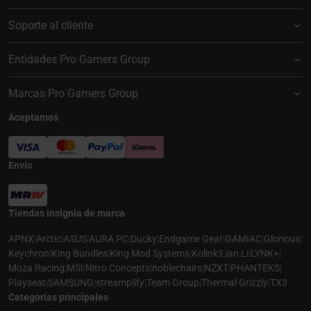
Soporte al cliente
Entidades Pro Gamers Group
Marcas Pro Gamers Group
Aceptamos
Envío
Tiendas insignia de marca
APNX
|
Arctic
|
ASUS
|
AURA PC
|
Ducky
|
Endgame Gear
|
GAMIAC
|
Glorious
|
Keychron
|
King Bundles
|
King Mod Systems
|
Kolink
|
Lian Li
|
LYNK+
|
Moza Racing
|
MSI
|
Nitro Concepts
|
noblechairs
|
NZXT
|
PHANTEKS
|
Playseat
|
SAMSUNG
|
streamplify
|
Team Group
|
Thermal Grizzly
|
TX3
Categorías principales