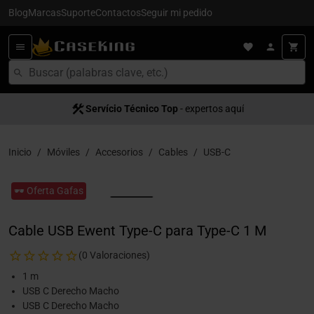
Blog
Marcas
Suporte
Contactos
Seguir mi pedido
Servício Técnico Top
- expertos aquí
Inicio
Móviles
Accesorios
Cables
USB-C
🕶️ Oferta Gafas
Cable USB Ewent Type-C para Type-C 1 M
(0 Valoraciones)
1 m
USB C Derecho Macho
USB C Derecho Macho