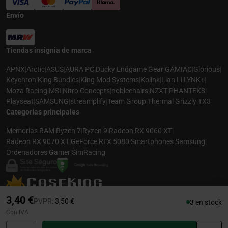
Envío
Tiendas insignia de marca
APNX
|
Arctic
|
ASUS
|
AURA PC
|
Ducky
|
Endgame Gear
|
GAMIAC
|
Glorious
|
Keychron
|
King Bundles
|
King Mod Systems
|
Kolink
|
Lian Li
|
LYNK+
|
Moza Racing
|
MSI
|
Nitro Concepts
|
noblechairs
|
NZXT
|
PHANTEKS
|
Playseat
|
SAMSUNG
|
streamplify
|
Team Group
|
Thermal Grizzly
|
TX3
Categorías principales
Memorias RAM
|
Ryzen 7
|
Ryzen 9
|
Radeon RX 9060 XT
|
Radeon RX 9070 XT
|
GeForce RTX 5080
|
Smartphones Samsung
|
Ordenadores Gamer
|
SimRacing
© 2026 CASEKING ESPAÑA. TODOS LOS DERECHOS RESERVADOS. LAS
3,40 €
Precio rebajado desde
hasta
PVPR:
3,50 €
3 en stock
FOTOS PUEDEN NO COINCIDIR CON LA DESCRIPCIÓN. PRECIOS Y
Con IVA
ESPECIFICACIONES SUJETOS A CAMBIOS SIN AVISO PREVIO. CASEKING
ESPAÑA RENUNCIA A CUALQUIER RESPONSABILIDAD POR CUALQUIER ERROR