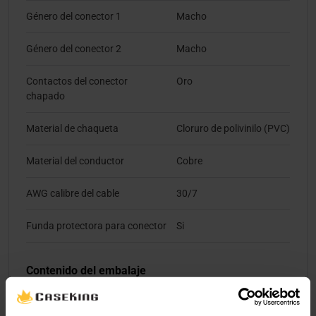
Género del conector 1
Macho
Género del conector 2
Macho
Contactos del conector
Oro
chapado
Material de chaqueta
Cloruro de polivinilo (PVC)
Material del conductor
Cobre
AWG calibre del cable
30/7
Funda protectora para conector
Si
Contenido del embalaje
Cantidad por paquete
1 pieza(s)