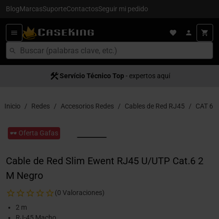
Blog
Marcas
Suporte
Contactos
Seguir mi pedido
Servício Técnico Top
- expertos aquí
Inicio
Redes
Accesorios Redes
Cables de Red RJ45
CAT 6
🕶️ Oferta Gafas
Cable de Red Slim Ewent RJ45 U/UTP Cat.6 2
M Negro
(0 Valoraciones)
2 m
RJ-45 Macho