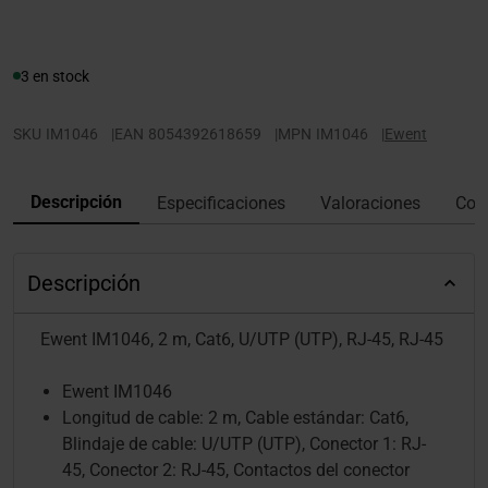
3 en stock
SKU
IM1046
|
EAN
8054392618659
|
MPN
IM1046
|
Ewent
Descripción
Especificaciones
Valoraciones
Con
Descripción
Ewent IM1046, 2 m, Cat6, U/UTP (UTP), RJ-45, RJ-45
Ewent IM1046
Longitud de cable: 2 m, Cable estándar: Cat6,
Blindaje de cable: U/UTP (UTP), Conector 1: RJ-
45, Conector 2: RJ-45, Contactos del conector