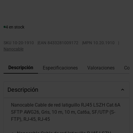
4 en stock
SKU
10-20-1910
|
EAN
8433281009172
|
MPN
10.20.1910
|
Nanocable
Descripción
Especificaciones
Valoraciones
Con
Descripción
Nanocable Cable de red latiguillo RJ45 LSZH Cat.6A
SFTP AWG26, Gris, 10 m, 10 m, Cat6a, SF/UTP (S-
FTP), RJ-45, RJ-45