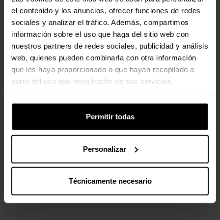
el contenido y los anuncios, ofrecer funciones de redes
Profundidad del paquete
50 mm
sociales y analizar el tráfico. Además, compartimos
información sobre el uso que haga del sitio web con
Altura del paquete
300 mm
nuestros partners de redes sociales, publicidad y análisis
web, quienes pueden combinarla con otra información
Peso del paquete
383 g
que les haya proporcionado o que hayan recopilado a
Tipo de embalaje
Bolsa
partir del uso que haya hecho de sus servicios.
Permitir todas
Valoraciones
Personalizar
Técnicamente necesario