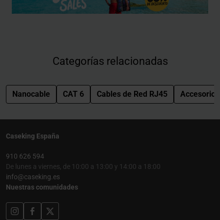
Categorías relacionadas
Nanocable
CAT 6
Cables de Red RJ45
Accesorios
Caseking España
910 626 594
De lunes a viernes, de 10:00 a 13:00 y 14:00 a 18:00
info@caseking.es
Nuestras comunidades