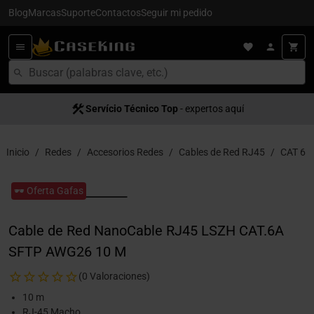
Blog
Marcas
Suporte
Contactos
Seguir mi pedido
Servício Técnico Top
- expertos aquí
Inicio
Redes
Accesorios Redes
Cables de Red RJ45
CAT 6
🕶️ Oferta Gafas
Cable de Red NanoCable RJ45 LSZH CAT.6A
SFTP AWG26 10 M
(0 Valoraciones)
10 m
RJ-45 Macho