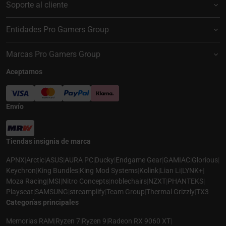
Soporte al cliente
Entidades Pro Gamers Group
Marcas Pro Gamers Group
Aceptamos
Envío
Tiendas insignia de marca
APNX
|
Arctic
|
ASUS
|
AURA PC
|
Ducky
|
Endgame Gear
|
GAMIAC
|
Glorious
|
Keychron
|
King Bundles
|
King Mod Systems
|
Kolink
|
Lian Li
|
LYNK+
|
Moza Racing
|
MSI
|
Nitro Concepts
|
noblechairs
|
NZXT
|
PHANTEKS
|
Playseat
|
SAMSUNG
|
streamplify
|
Team Group
|
Thermal Grizzly
|
TX3
Categorías principales
Memorias RAM
|
Ryzen 7
|
Ryzen 9
|
Radeon RX 9060 XT
|