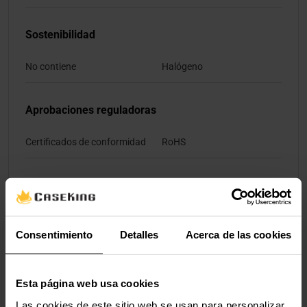
Sostenibilidad
No contiene
Halógeno
Aprobaciones reguladoras
Certificados de conformidad
RoHS
Contenido del embalaje
Cantidad por paquete
1 pieza(s)
Consentimiento
Detalles
Acerca de las cookies
Empaquetado
Esta página web usa cookies
Ancho del paquete
250 mm
Las cookies de este sitio web se usan para personalizar