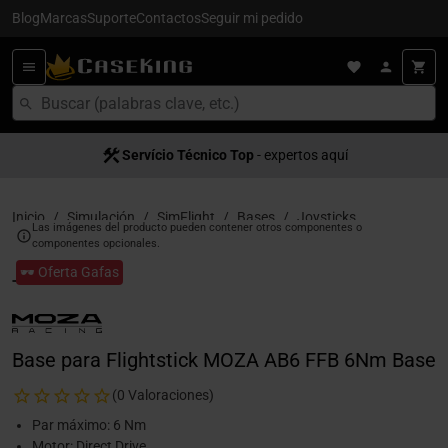
Blog
Marcas
Suporte
Contactos
Seguir mi pedido
Servício Técnico Top
- expertos aquí
Inicio
Simulación
SimFlight
Bases
Joysticks
Las imágenes del producto pueden contener otros componentes o
componentes opcionales.
🕶️ Oferta Gafas
Base para Flightstick MOZA AB6 FFB 6Nm Base
(0 Valoraciones)
Par máximo: 6 Nm
Motor: Direct Drive