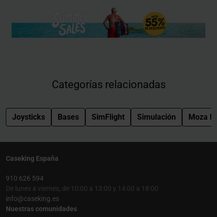
Categorías relacionadas
Joysticks
Bases
SimFlight
Simulación
Moza R
Caseking España
910 626 594
De lunes a viernes, de 10:00 a 13:00 y 14:00 a 18:00
info@caseking.es
Nuestras comunidades