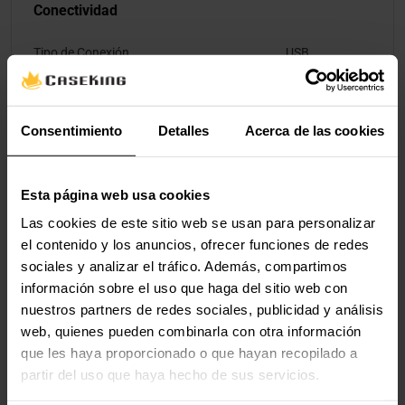
Conectividad
Tipo de Conexión
USB
Iluminación
Consentimiento
Detalles
Acerca de las cookies
Iluminación / RGB
Sí
Color de Iluminación
RGB
Esta página web usa cookies
Las cookies de este sitio web se usan para personalizar
el contenido y los anuncios, ofrecer funciones de redes
Valoraciones
sociales y analizar el tráfico. Además, compartimos
información sobre el uso que haga del sitio web con
nuestros partners de redes sociales, publicidad y análisis
web, quienes pueden combinarla con otra información
que les haya proporcionado o que hayan recopilado a
partir del uso que haya hecho de sus servicios.