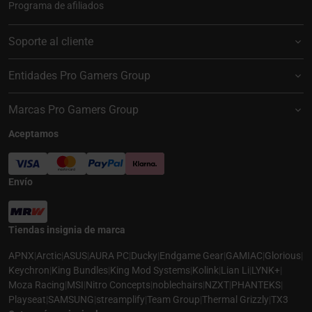
Programa de afiliados
Soporte al cliente
Entidades Pro Gamers Group
Marcas Pro Gamers Group
Aceptamos
Envío
Tiendas insignia de marca
APNX
|
Arctic
|
ASUS
|
AURA PC
|
Ducky
|
Endgame Gear
|
GAMIAC
|
Glorious
|
Keychron
|
King Bundles
|
King Mod Systems
|
Kolink
|
Lian Li
|
LYNK+
|
Moza Racing
|
MSI
|
Nitro Concepts
|
noblechairs
|
NZXT
|
PHANTEKS
|
Playseat
|
SAMSUNG
|
streamplify
|
Team Group
|
Thermal Grizzly
|
TX3