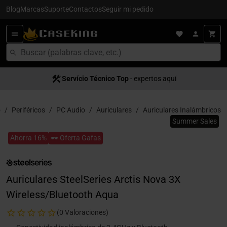
Blog
Marcas
Suporte
Contactos
Seguir mi pedido
Servício Técnico Top
- expertos aquí
o
Periféricos
PC Audio
Auriculares
Auriculares Inalámbricos
Summer Sales
Ahorra 16%
🕶️ Oferta Gafas
Auriculares SteelSeries Arctis Nova 3X
Wireless/Bluetooth Aqua
(0 Valoraciones)