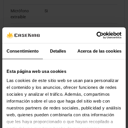
Micrófono
Si
extraíble
Cancelación de
Si
ruido del
micrófono
Consentimiento
Detalles
Acerca de las cookies
Batería
Esta página web usa cookies
Batería
Si
Las cookies de este sitio web se usan para personalizar
Tipo de batería
Batería integrada
el contenido y los anuncios, ofrecer funciones de redes
sociales y analizar el tráfico. Además, compartimos
Tiempo continuo
40 h
información sobre el uso que haga del sitio web con
de reproducción
nuestros partners de redes sociales, publicidad y análisis
de audio
web, quienes pueden combinarla con otra información
que les haya proporcionado o que hayan recopilado a
Carga rápida
Si