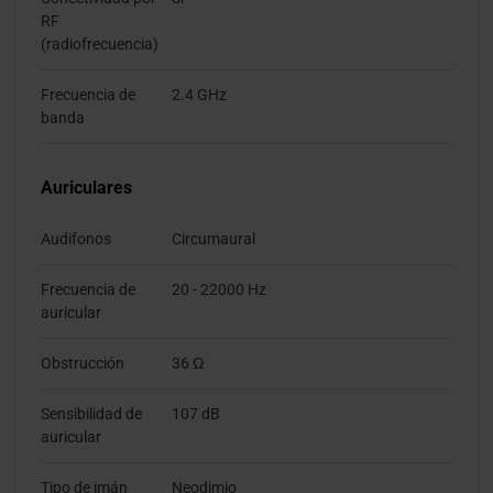
RF
(radiofrecuencia)
Frecuencia de
2.4 GHz
banda
Auriculares
Audifonos
Circumaural
Frecuencia de
20 - 22000 Hz
auricular
Obstrucción
36 Ω
Sensibilidad de
107 dB
auricular
Tipo de imán
Neodimio