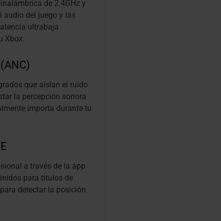
 inalámbrica de 2.4GHz y
 audio del juego y las
atencia ultrabaja
u Xbox.
 (ANC)
rados que aíslan el ruido
star la percepción sonora
ealmente importa durante tu
TE
sional a través de la app
inidos para títulos de
para detectar la posición