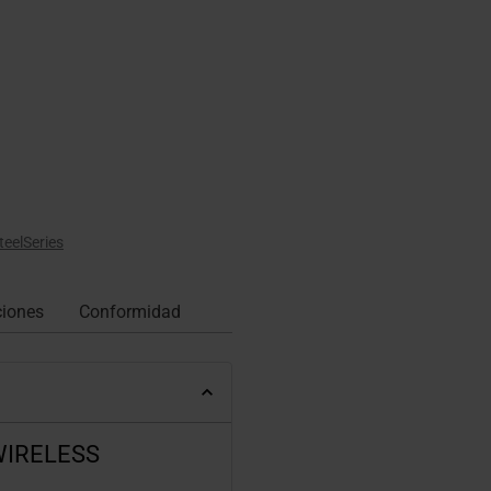
teelSeries
ciones
Conformidad
WIRELESS