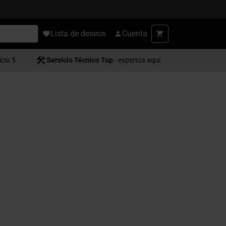
Lista de deseos
Cuenta
ício 5
Servício Técnico Top
- expertos aquí