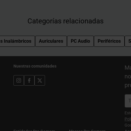
Categorías relacionadas
es Inalámbricos
Auriculares
PC Audio
Periféricos
S
Nuestras comunidades
Ma
no
pr
Est
Pol
Goo