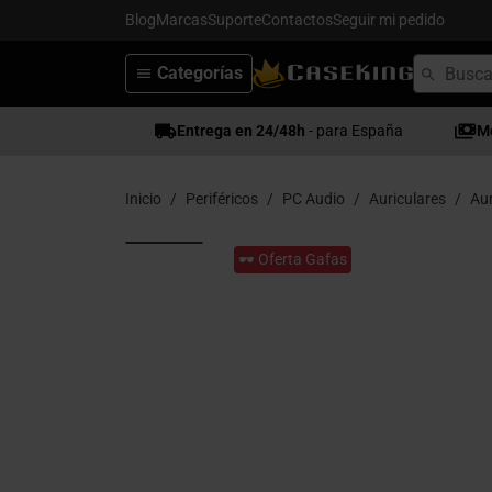
Blog
Marcas
Suporte
Contactos
Seguir mi pedido
Categorías
Entrega en 24/48h
- para España
M
Inicio
Periféricos
PC Audio
Auriculares
Aur
🕶️ Oferta Gafas