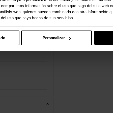
0000 Hz
s, compartimos información sobre el uso que haga del sitio web 
 análisis web, quienes pueden combinarla con otra información q
r del uso que haya hecho de sus servicios.
eccional
rio
Personalizar