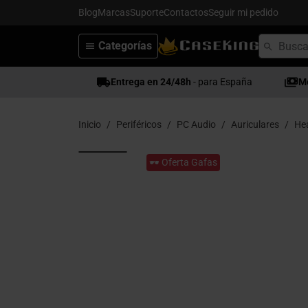
Blog
Marcas
Suporte
Contactos
Seguir mi pedido
Categorías
Entrega en 24/48h
- para España
M
Inicio
Periféricos
PC Audio
Auriculares
He
🕶️ Oferta Gafas