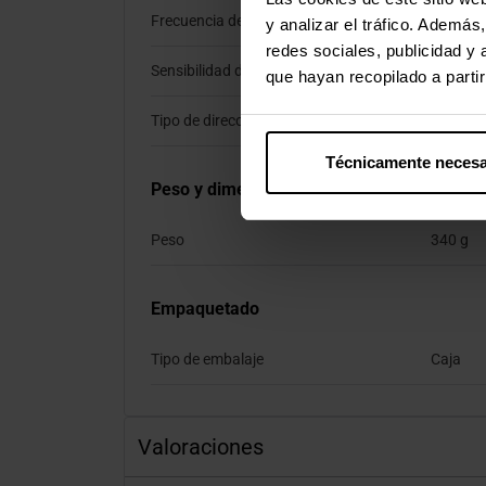
Frecuencia de micrófono
100 - 1
y analizar el tráfico. Ademá
redes sociales, publicidad y
Sensibilidad de micrófono
-38 dB
que hayan recopilado a parti
Tipo de dirección de micrófono
Omnidir
Técnicamente necesa
Peso y dimensiones
Peso
340 g
Empaquetado
Tipo de embalaje
Caja
Valoraciones