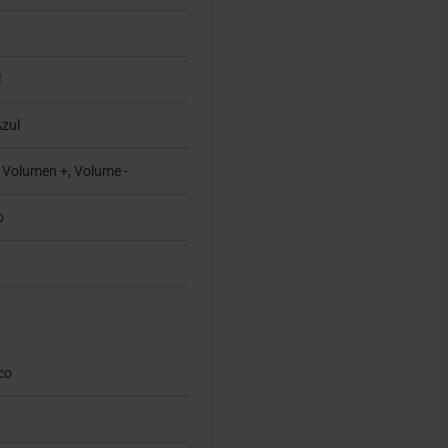
l
Azul
, Volumen +, Volume -
o
co