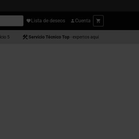
Lista de deseos
Cuenta
ício 5
Servício Técnico Top
- expertos aquí