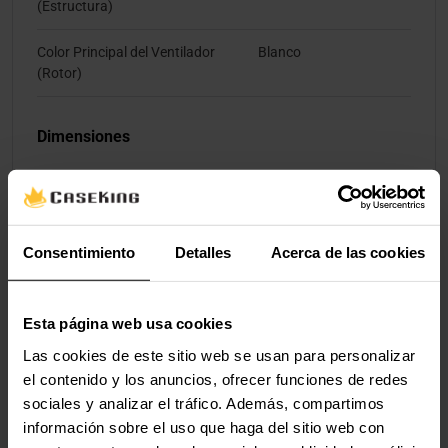
(Estructura)
Color Principal del Ventilador
Blanco
(Rotor)
Dimensiones
Longitud / Profundidad
124 mm
Ancho
120 mm
Consentimiento
Detalles
Acerca de las cookies
Altura del Ventilador
28 mm
Esta página web usa cookies
Pantalla
Las cookies de este sitio web se usan para personalizar
el contenido y los anuncios, ofrecer funciones de redes
Pantalla incluida
No
sociales y analizar el tráfico. Además, compartimos
información sobre el uso que haga del sitio web con