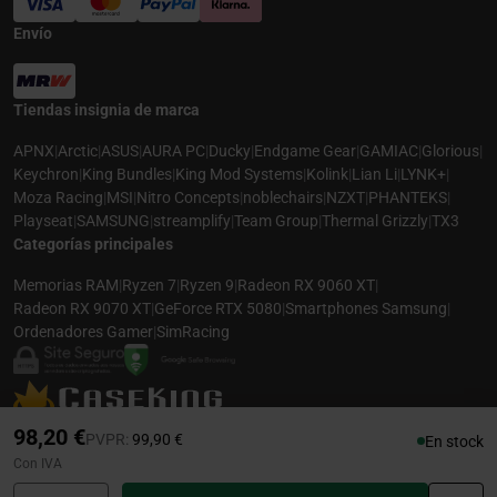
Envío
Tiendas insignia de marca
APNX
|
Arctic
|
ASUS
|
AURA PC
|
Ducky
|
Endgame Gear
|
GAMIAC
|
Glorious
|
Keychron
|
King Bundles
|
King Mod Systems
|
Kolink
|
Lian Li
|
LYNK+
|
Moza Racing
|
MSI
|
Nitro Concepts
|
noblechairs
|
NZXT
|
PHANTEKS
|
Playseat
|
SAMSUNG
|
streamplify
|
Team Group
|
Thermal Grizzly
|
TX3
Categorías principales
Memorias RAM
|
Ryzen 7
|
Ryzen 9
|
Radeon RX 9060 XT
|
Radeon RX 9070 XT
|
GeForce RTX 5080
|
Smartphones Samsung
|
Ordenadores Gamer
|
SimRacing
© 2026 CASEKING ESPAÑA. TODOS LOS DERECHOS RESERVADOS. LAS
98,20 €
Precio rebajado desde
hasta
PVPR:
99,90 €
En stock
FOTOS PUEDEN NO COINCIDIR CON LA DESCRIPCIÓN. PRECIOS Y
Con IVA
ESPECIFICACIONES SUJETOS A CAMBIOS SIN AVISO PREVIO. CASEKING
ESPAÑA RENUNCIA A CUALQUIER RESPONSABILIDAD POR CUALQUIER ERROR