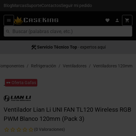
Blog
Marcas
Suporte
Contactos
Seguir mi pedido
Servício Técnico Top
- expertos aquí
Componentes
Refrigeración
Ventiladores
Ventiladores 120mm
🕶️ Oferta Gafas
Ventilador Lian Li UNI FAN TL120 Wireless RGB
PWM Blanco 120mm (Pack 3)
(0 Valoraciones)