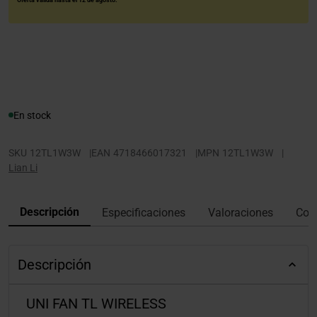
Oferta válida hasta el 12 de agosto.
En stock
SKU
12TL1W3W
|
EAN
4718466017321
|
MPN
12TL1W3W
|
Lian Li
Descripción
Especificaciones
Valoraciones
Con
Descripción
UNI FAN TL WIRELESS