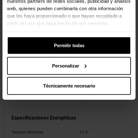
Especificaciones del Ventilador
nuestros partners de redes sociales, publicidad y análisis
web, quienes pueden combinarla con otra información
Tamaño del Ventilador
120 mm
que les haya proporcionado o que hayan recopilado a
partir del uso que haya hecho de sus servicios.
Dirección de las Aletas del
Estándar
Ventilador
Permitir todas
RPM Mínimo del Ventilador
200 rpm
RPM Máximo del Ventilador
2600 rpm
Personalizar
Flujo de Aire Máximo del
90,1 cfm
Ventilador
Técnicamente necesario
Presión Estática Máxima
3,97 mmH2O
Especificaciones Energéticas
Tensión Nominal
12 V