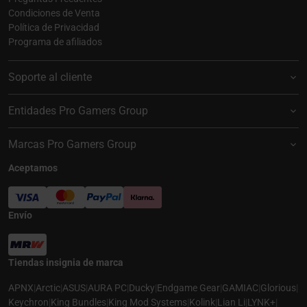
Condiciones de Venta
Política de Privacidad
Programa de afiliados
Soporte al cliente
Entidades Pro Gamers Group
Marcas Pro Gamers Group
Aceptamos
Envío
Tiendas insignia de marca
APNX
|
Arctic
|
ASUS
|
AURA PC
|
Ducky
|
Endgame Gear
|
GAMIAC
|
Glorious
|
Keychron
|
King Bundles
|
King Mod Systems
|
Kolink
|
Lian Li
|
LYNK+
|