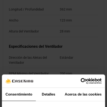
Longitud / Profundidad
362 mm
Ancho
123 mm
Altura del Ventilador
28 mm
Especificaciones del Ventilador
Dirección de las Aletas del
Estándar
Ventilador
RPM Mínimo del Ventilador
700 rpm
RPM Máximo del Ventilador
2400 rpm
Consentimiento
Detalles
Acerca de las cookies
Flujo de Aire Máximo del
110,87 m³/h
Ventilador