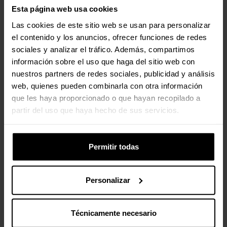
Esta página web usa cookies
Presión Estática Máxima
3,2 mmH2O
Las cookies de este sitio web se usan para personalizar
el contenido y los anuncios, ofrecer funciones de redes
Ruido
sociales y analizar el tráfico. Además, compartimos
información sobre el uso que haga del sitio web con
Ruido Máximo del Ventilador
36,6 dB(A)
nuestros partners de redes sociales, publicidad y análisis
Individual
web, quienes pueden combinarla con otra información
que les haya proporcionado o que hayan recopilado a
Puertas Internas
partir del uso que haya hecho de sus servicios.
Conectores de Ventilador
4 pines (PWM)
Permitir todas
Conectores RGB / LED
1 x Digital RGB (3-Pines
5VDG)
Personalizar
Materiales
Técnicamente necesario
Materiales
Aluminio