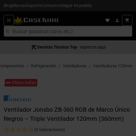
Blog
Marcas
Suporte
Contactos
Seguir mi pedido
Servício Técnico Top
- expertos aquí
Componentes
Refrigeración
Ventiladores
Ventiladores 120mm
🕶️ Oferta Gafas
Ventilador Jonsbo ZB-360 RGB de Marco Único
Negros – Triple Ventilador 120mm (360mm)
(0 Valoraciones)