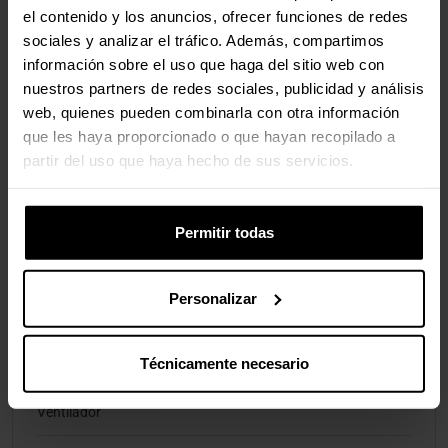
el contenido y los anuncios, ofrecer funciones de redes
Ventilador
sociales y analizar el tráfico. Además, compartimos
Presión
6,9 mmH2O
información sobre el uso que haga del sitio web con
Estática
nuestros partners de redes sociales, publicidad y análisis
Máxima
web, quienes pueden combinarla con otra información
que les haya proporcionado o que hayan recopilado a
partir del uso que haya hecho de sus servicios.
Especificaciones Energéticas
Tensión
12 V
Permitir todas
Nominal
Voltaje Inicial
3,3 V
Personalizar
Puertas Internas
Técnicamente necesario
Conectores de
4 pines (PWM)
Ventilador