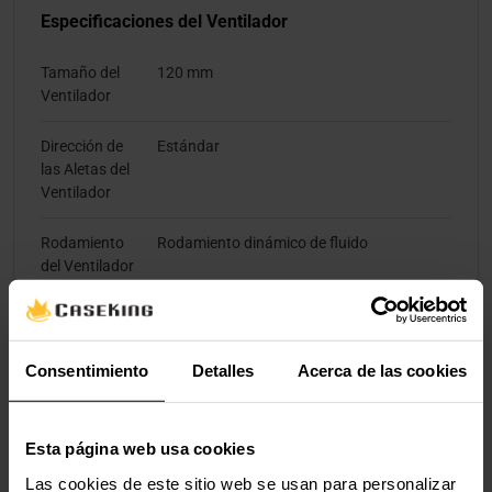
Especificaciones del Ventilador
Tamaño del
120 mm
Ventilador
Dirección de
Estándar
las Aletas del
Ventilador
Rodamiento
Rodamiento dinámico de fluido
del Ventilador
RPM Mínimo
600 rpm
del Ventilador
Consentimiento
Detalles
Acerca de las cookies
RPM Máximo
3000 rpm
del Ventilador
Esta página web usa cookies
Flujo de Aire
77 cfm
Las cookies de este sitio web se usan para personalizar
Máximo del