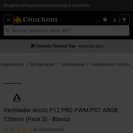
Blog
Marcas
Suporte
Contactos
Seguir mi pedido
Servício Técnico Top
- expertos aquí
Componentes
Refrigeración
Ventiladores
Ventiladores 120mm
Ventilador Arctic P12 PRO PWM PST ARGB
120mm (Pack 3) - Blanco
(0 Valoraciones)