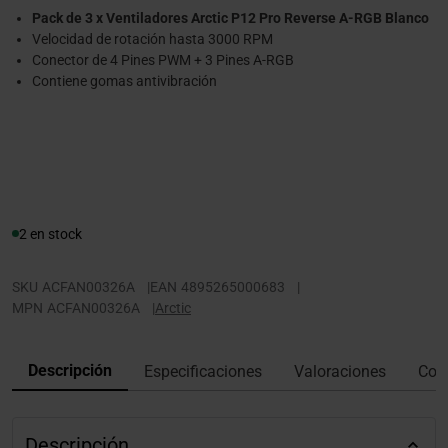
Pack de 3 x Ventiladores Arctic P12 Pro Reverse A-RGB Blanco
Velocidad de rotación hasta 3000 RPM
Conector de 4 Pines PWM + 3 Pines A-RGB
Contiene gomas antivibración
2 en stock
SKU
ACFAN00326A
|
EAN
4895265000683
|
MPN
ACFAN00326A
|
Arctic
Descripción
Especificaciones
Valoraciones
Con
Descripción