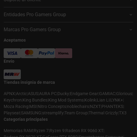
Entidades Pro Gamers Group
Marcas Pro Gamers Group
Aceptamos
Envío
Tiendas insignia de marca
APNX
|
Arctic
|
ASUS
|
AURA PC
|
Ducky
|
Endgame Gear
|
GAMIAC
|
Glorious
|
Keychron
|
King Bundles
|
King Mod Systems
|
Kolink
|
Lian Li
|
LYNK+
|
Moza Racing
|
MSI
|
Nitro Concepts
|
noblechairs
|
NZXT
|
PHANTEKS
|
Playseat
|
SAMSUNG
|
streamplify
|
Team Group
|
Thermal Grizzly
|
TX3
Categorías principales
Memorias RAM
|
Ryzen 7
|
Ryzen 9
|
Radeon RX 9060 XT
|
Radeon RX 9070 XT
|
GeForce RTX 5080
|
Smartphones Samsung
|