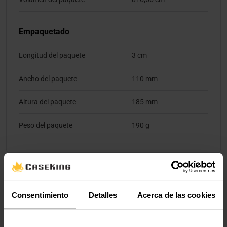
Empaquetado
Longitud del paquete
3 cm
Ancho del paquete
110 mm
Altura del paquete
185 mm
Peso del paquete
190 g
Valoraciones
Consentimiento
Detalles
Acerca de las cookies