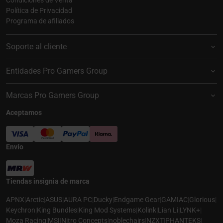
Política de Privacidad
Programa de afiliados
Soporte al cliente
Entidades Pro Gamers Group
Marcas Pro Gamers Group
Aceptamos
Envío
Tiendas insignia de marca
APNX
|
Arctic
|
ASUS
|
AURA PC
|
Ducky
|
Endgame Gear
|
GAMIAC
|
Glorious
|
Keychron
|
King Bundles
|
King Mod Systems
|
Kolink
|
Lian Li
|
LYNK+
|
Moza Racing
|
MSI
|
Nitro Concepts
|
noblechairs
|
NZXT
|
PHANTEKS
|