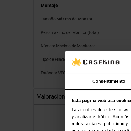
Montaje
Tamaño Máximo del Monitor
Peso máximo del Monitor (total)
Número Máximo de Monitores
Tipo de Fijación
Estándar VESA
Consentimiento
Valoraciones
Esta página web usa cookie
Las cookies de este sitio we
y analizar el tráfico. Ademá
redes sociales, publicidad y
que hayan recopilado a parti