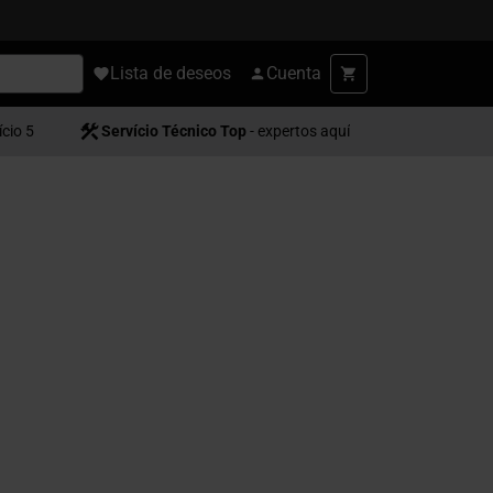
Lista de deseos
Cuenta
ício 5
Servício Técnico Top
- expertos aquí