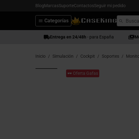
Blog
Marcas
Suporte
Contactos
Seguir mi pedido
Categorías
Entrega en 24/48h
- para España
M
Inicio
Simulación
Cockpit
Soportes
Monito
🕶️ Oferta Gafas