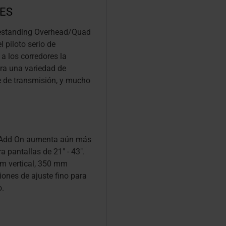
RES
eestanding Overhead/Quad
l piloto serio de
a los corredores la
ara una variedad de
e de transmisión, y mucho
or Add On aumenta aún más
a pantallas de 21" - 43".
mm vertical, 350 mm
iones de ajuste fino para
o.