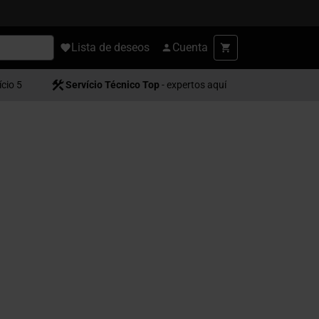
Lista de deseos
Cuenta
ício 5
Servício Técnico Top
- expertos aquí