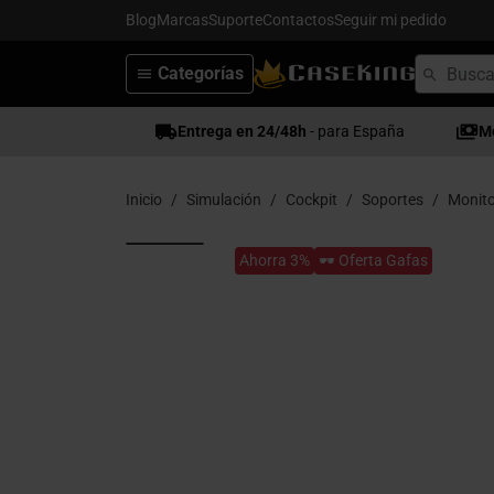
Blog
Marcas
Suporte
Contactos
Seguir mi pedido
Categorías
Entrega en 24/48h
- para España
M
Inicio
Simulación
Cockpit
Soportes
Monito
Ahorra 3%
🕶️ Oferta Gafas