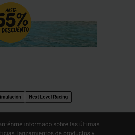
imulación
Next Level Racing
nténme informado sobre las últimas
ticias, lanzamientos de productos y