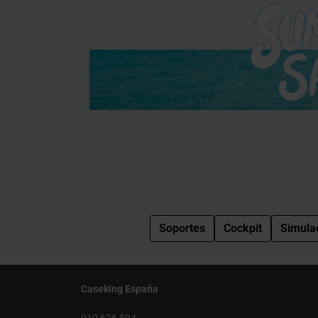
Soportes
Cockpit
Simula
Caseking España
910 626 594