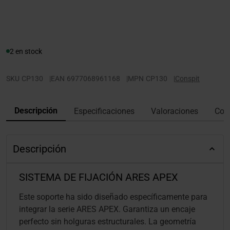
2 en stock
SKU
CP130
|
EAN
6977068961168
|
MPN
CP130
|
Conspit
Descripción
Especificaciones
Valoraciones
Con
Descripción
SISTEMA DE FIJACIÓN ARES APEX
Este soporte ha sido diseñado específicamente para
integrar la serie ARES APEX. Garantiza un encaje
perfecto sin holguras estructurales. La geometría