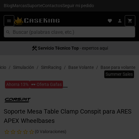
Blog
Marcas
Suporte
Contactos
Seguir mi pedido
Servício Técnico Top
- expertos aquí
icio
Simulación
SimRacing
Base Volante
Base para volante
Summer Sales
Ahorra 13%
🕶️ Oferta Gafas
Soporte Mesa Table Clamp Conspit para ARES
APEX Wheelbases
(0 Valoraciones)