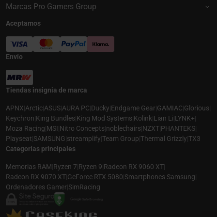
Marcas Pro Gamers Group
Aceptamos
Envío
Tiendas insignia de marca
APNX
|
Arctic
|
ASUS
|
AURA PC
|
Ducky
|
Endgame Gear
|
GAMIAC
|
Glorious
|
Keychron
|
King Bundles
|
King Mod Systems
|
Kolink
|
Lian Li
|
LYNK+
|
Moza Racing
|
MSI
|
Nitro Concepts
|
noblechairs
|
NZXT
|
PHANTEKS
|
Playseat
|
SAMSUNG
|
streamplify
|
Team Group
|
Thermal Grizzly
|
TX3
Categorías principales
Memorias RAM
|
Ryzen 7
|
Ryzen 9
|
Radeon RX 9060 XT
|
Radeon RX 9070 XT
|
GeForce RTX 5080
|
Smartphones Samsung
|
Ordenadores Gamer
|
SimRacing