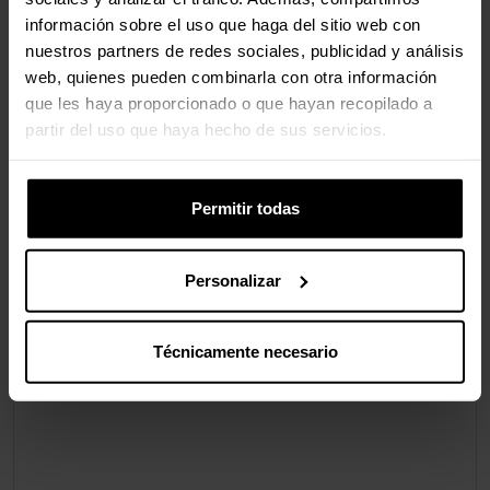
Iluminación
información sobre el uso que haga del sitio web con
nuestros partners de redes sociales, publicidad y análisis
Iluminación /
No
RGB
web, quienes pueden combinarla con otra información
que les haya proporcionado o que hayan recopilado a
partir del uso que haya hecho de sus servicios.
Valoraciones
Permitir todas
Personalizar
Técnicamente necesario