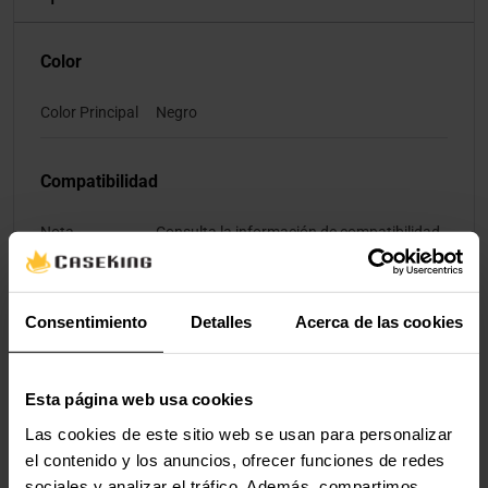
Color
Color Principal
Negro
Compatibilidad
Nota -
Consulta la información de compatibilidad
Compatibilidad
del fabricante. Puedes encontrar un
resumen actualizado en el sitio web del
fabricante.
Consentimiento
Detalles
Acerca de las cookies
Materiales
Esta página web usa cookies
Materiales
Metal
Las cookies de este sitio web se usan para personalizar
el contenido y los anuncios, ofrecer funciones de redes
sociales y analizar el tráfico. Además, compartimos